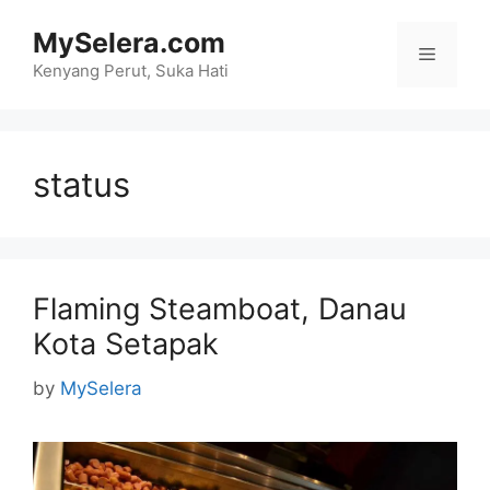
Skip
MySelera.com
to
Menu
content
Kenyang Perut, Suka Hati
status
Flaming Steamboat, Danau
Kota Setapak
by
MySelera