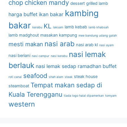
chop
chicken mandy
dessert
grilled lamb
kambing
harga buffet
ikan bakar
bakar
KL
lamb kebab
kerabu
laksam
lamb khabsah
lamb madghout
masakan kampung
mee bandung udang galah
nasi arab
mesti makan
nasi arab kl
nasi ayam
nasi lemak
nasi beriani
nasi campur
nasi kerabu
berlauk
nasi lemak sedap
ramadhan buffet
seafood
steak house
roti canai
shah alam
steak
Tempat makan sedap di
steamboat
Kuala Terengganu
tiada logo halal dipamerkan
tomyam
western