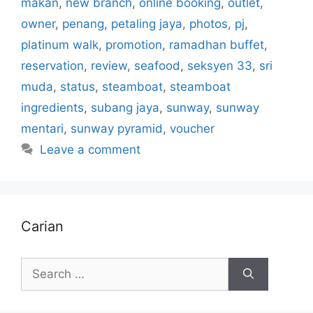
makan
,
new branch
,
online booking
,
outlet
,
owner
,
penang
,
petaling jaya
,
photos
,
pj
,
platinum walk
,
promotion
,
ramadhan buffet
,
reservation
,
review
,
seafood
,
seksyen 33
,
sri
muda
,
status
,
steamboat
,
steamboat
ingredients
,
subang jaya
,
sunway
,
sunway
mentari
,
sunway pyramid
,
voucher
Leave a comment
Carian
Search
for: