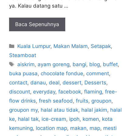
ya. Kalau datang satu …
Baca Sepenuhnya
Categories
Kuala Lumpur
,
Makan Malam
,
Setapak
,
Steamboat
Tags
aiskrim
,
ayam goreng
,
bangi
,
blog
,
buffet
,
buka puasa
,
chocolate fondue
,
comment
,
contact
,
danau
,
deal
,
dessert
,
Desserts
,
discount
,
everyday
,
facebook
,
flaming
,
free-
flow drinks
,
fresh seafood
,
fruits
,
groupon
,
groupon my
,
halal atau tidak
,
halal jakim
,
halal
ke
,
halal tak
,
ice-cream
,
ipoh
,
komen
,
kota
kemuning
,
location map
,
makan
,
map
,
mesti