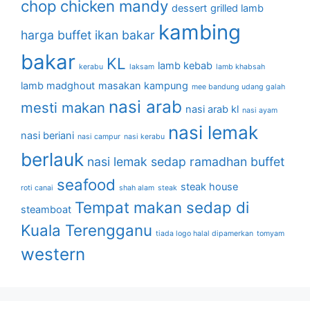
chop
chicken mandy
dessert
grilled lamb
kambing
harga buffet
ikan bakar
bakar
KL
lamb kebab
kerabu
laksam
lamb khabsah
lamb madghout
masakan kampung
mee bandung udang galah
nasi arab
mesti makan
nasi arab kl
nasi ayam
nasi lemak
nasi beriani
nasi campur
nasi kerabu
berlauk
nasi lemak sedap
ramadhan buffet
seafood
steak house
roti canai
shah alam
steak
Tempat makan sedap di
steamboat
Kuala Terengganu
tiada logo halal dipamerkan
tomyam
western