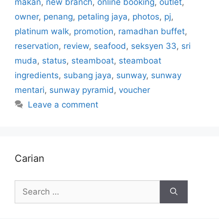
makan
,
new branch
,
online booking
,
outlet
,
owner
,
penang
,
petaling jaya
,
photos
,
pj
,
platinum walk
,
promotion
,
ramadhan buffet
,
reservation
,
review
,
seafood
,
seksyen 33
,
sri
muda
,
status
,
steamboat
,
steamboat
ingredients
,
subang jaya
,
sunway
,
sunway
mentari
,
sunway pyramid
,
voucher
Leave a comment
Carian
Search
for: