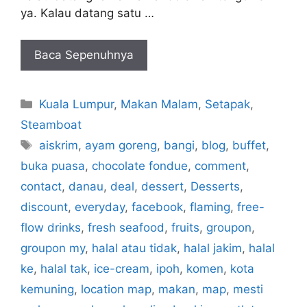
ya. Kalau datang satu …
Baca Sepenuhnya
Categories
Kuala Lumpur
,
Makan Malam
,
Setapak
,
Steamboat
Tags
aiskrim
,
ayam goreng
,
bangi
,
blog
,
buffet
,
buka puasa
,
chocolate fondue
,
comment
,
contact
,
danau
,
deal
,
dessert
,
Desserts
,
discount
,
everyday
,
facebook
,
flaming
,
free-
flow drinks
,
fresh seafood
,
fruits
,
groupon
,
groupon my
,
halal atau tidak
,
halal jakim
,
halal
ke
,
halal tak
,
ice-cream
,
ipoh
,
komen
,
kota
kemuning
,
location map
,
makan
,
map
,
mesti