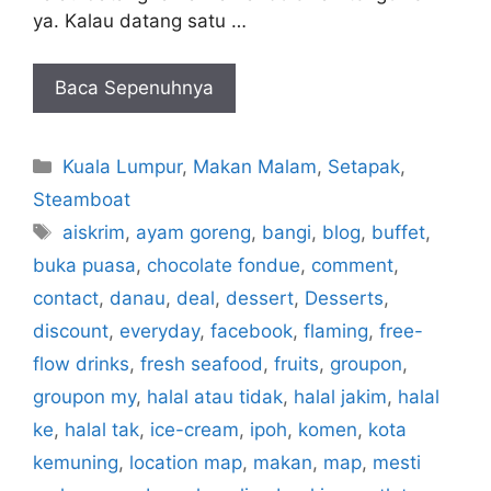
ya. Kalau datang satu …
Baca Sepenuhnya
Categories
Kuala Lumpur
,
Makan Malam
,
Setapak
,
Steamboat
Tags
aiskrim
,
ayam goreng
,
bangi
,
blog
,
buffet
,
buka puasa
,
chocolate fondue
,
comment
,
contact
,
danau
,
deal
,
dessert
,
Desserts
,
discount
,
everyday
,
facebook
,
flaming
,
free-
flow drinks
,
fresh seafood
,
fruits
,
groupon
,
groupon my
,
halal atau tidak
,
halal jakim
,
halal
ke
,
halal tak
,
ice-cream
,
ipoh
,
komen
,
kota
kemuning
,
location map
,
makan
,
map
,
mesti