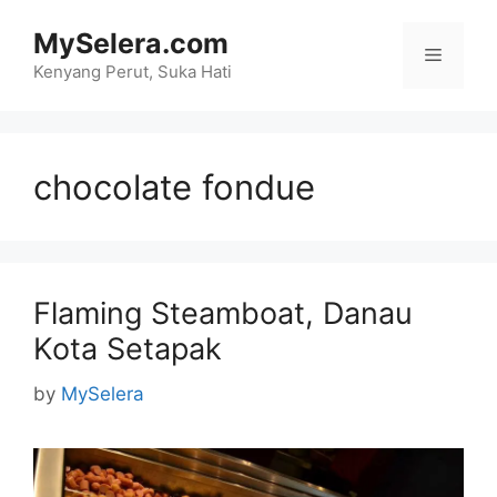
Skip
MySelera.com
to
Menu
content
Kenyang Perut, Suka Hati
chocolate fondue
Flaming Steamboat, Danau
Kota Setapak
by
MySelera