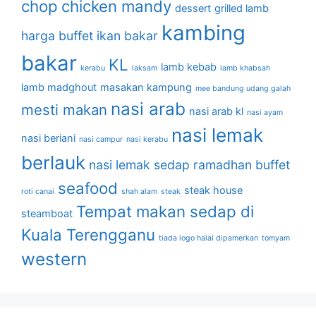
chop
chicken mandy
dessert
grilled lamb
kambing
harga buffet
ikan bakar
bakar
KL
lamb kebab
kerabu
laksam
lamb khabsah
lamb madghout
masakan kampung
mee bandung udang galah
nasi arab
mesti makan
nasi arab kl
nasi ayam
nasi lemak
nasi beriani
nasi campur
nasi kerabu
berlauk
nasi lemak sedap
ramadhan buffet
seafood
steak house
roti canai
shah alam
steak
Tempat makan sedap di
steamboat
Kuala Terengganu
tiada logo halal dipamerkan
tomyam
western