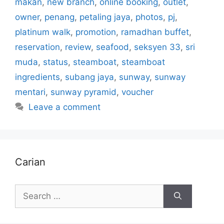
makan
,
new branch
,
online booking
,
outlet
,
owner
,
penang
,
petaling jaya
,
photos
,
pj
,
platinum walk
,
promotion
,
ramadhan buffet
,
reservation
,
review
,
seafood
,
seksyen 33
,
sri
muda
,
status
,
steamboat
,
steamboat
ingredients
,
subang jaya
,
sunway
,
sunway
mentari
,
sunway pyramid
,
voucher
Leave a comment
Carian
Search
for: