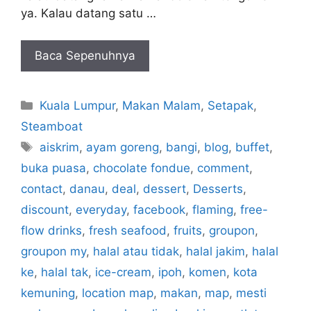
ya. Kalau datang satu …
Baca Sepenuhnya
Categories
Kuala Lumpur
,
Makan Malam
,
Setapak
,
Steamboat
Tags
aiskrim
,
ayam goreng
,
bangi
,
blog
,
buffet
,
buka puasa
,
chocolate fondue
,
comment
,
contact
,
danau
,
deal
,
dessert
,
Desserts
,
discount
,
everyday
,
facebook
,
flaming
,
free-
flow drinks
,
fresh seafood
,
fruits
,
groupon
,
groupon my
,
halal atau tidak
,
halal jakim
,
halal
ke
,
halal tak
,
ice-cream
,
ipoh
,
komen
,
kota
kemuning
,
location map
,
makan
,
map
,
mesti