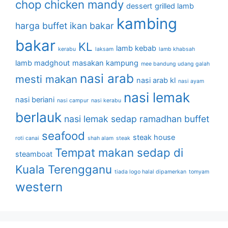
chop
chicken mandy
dessert
grilled lamb
kambing
harga buffet
ikan bakar
bakar
KL
lamb kebab
kerabu
laksam
lamb khabsah
lamb madghout
masakan kampung
mee bandung udang galah
nasi arab
mesti makan
nasi arab kl
nasi ayam
nasi lemak
nasi beriani
nasi campur
nasi kerabu
berlauk
nasi lemak sedap
ramadhan buffet
seafood
steak house
roti canai
shah alam
steak
Tempat makan sedap di
steamboat
Kuala Terengganu
tiada logo halal dipamerkan
tomyam
western