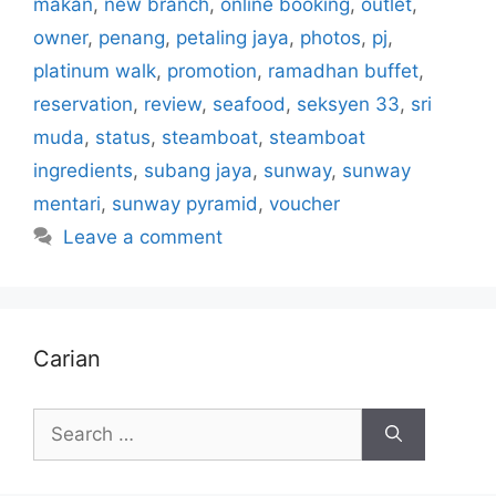
makan
,
new branch
,
online booking
,
outlet
,
owner
,
penang
,
petaling jaya
,
photos
,
pj
,
platinum walk
,
promotion
,
ramadhan buffet
,
reservation
,
review
,
seafood
,
seksyen 33
,
sri
muda
,
status
,
steamboat
,
steamboat
ingredients
,
subang jaya
,
sunway
,
sunway
mentari
,
sunway pyramid
,
voucher
Leave a comment
Carian
Search
for: