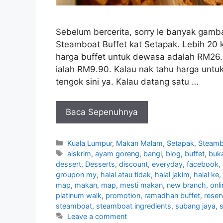
Sebelum bercerita, sorry le banyak gamba
Steamboat Buffet kat Setapak. Lebih 20 
harga buffet untuk dewasa adalah RM26.
ialah RM9.90. Kalau nak tahu harga untu
tengok sini ya. Kalau datang satu …
Baca Sepenuhnya
Categories
Kuala Lumpur
,
Makan Malam
,
Setapak
,
Steamb
Tags
aiskrim
,
ayam goreng
,
bangi
,
blog
,
buffet
,
buk
dessert
,
Desserts
,
discount
,
everyday
,
facebook
,
groupon my
,
halal atau tidak
,
halal jakim
,
halal ke
,
map
,
makan
,
map
,
mesti makan
,
new branch
,
onl
platinum walk
,
promotion
,
ramadhan buffet
,
reser
steamboat
,
steamboat ingredients
,
subang jaya
,
Leave a comment