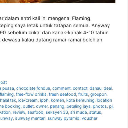
r dalam entri kali ini mengenai Flaming
keping saya letak untuk tatapan semua. Anyway
90 sebelum cukai dan kanak-kanak 4-10 tahun
k dewasa kalau datang ramai-ramai bolehlah
oat
a puasa
,
chocolate fondue
,
comment
,
contact
,
danau
,
deal
,
flaming
,
free-flow drinks
,
fresh seafood
,
fruits
,
groupon
,
halal tak
,
ice-cream
,
ipoh
,
komen
,
kota kemuning
,
location
ine booking
,
outlet
,
owner
,
penang
,
petaling jaya
,
photos
,
pj
,
vation
,
review
,
seafood
,
seksyen 33
,
sri muda
,
status
,
sunway
,
sunway mentari
,
sunway pyramid
,
voucher