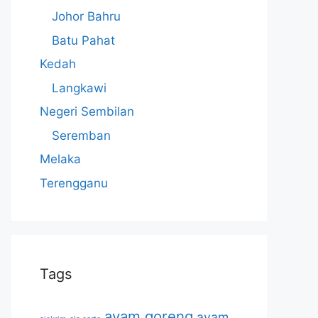
Johor Bahru
Batu Pahat
Kedah
Langkawi
Negeri Sembilan
Seremban
Melaka
Terengganu
Tags
ayam goreng
ayam