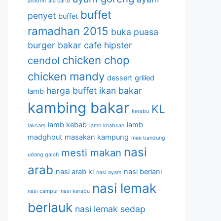
aiskrim
ala carte
buffet
penyet
buffet
ramadhan 2015
buka puasa
burger bakar
cafe hipster
chicken chop
cendol
chicken mandy
dessert
grilled
harga buffet
ikan bakar
lamb
kambing bakar
KL
kerabu
lamb kebab
lamb
laksam
lamb khabsah
madghout
masakan kampung
mee bandung
nasi
mesti makan
udang galah
arab
nasi arab kl
nasi beriani
nasi ayam
nasi lemak
nasi campur
nasi kerabu
berlauk
nasi lemak sedap