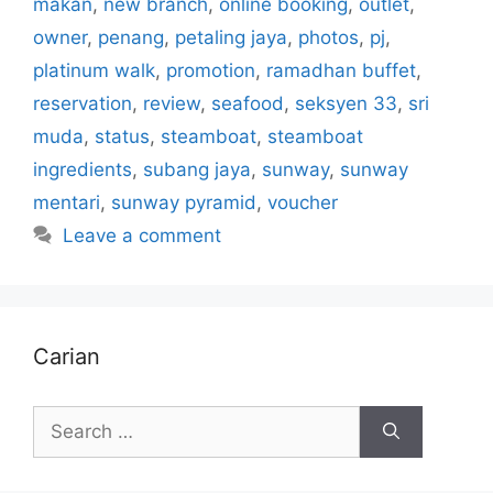
makan
,
new branch
,
online booking
,
outlet
,
owner
,
penang
,
petaling jaya
,
photos
,
pj
,
platinum walk
,
promotion
,
ramadhan buffet
,
reservation
,
review
,
seafood
,
seksyen 33
,
sri
muda
,
status
,
steamboat
,
steamboat
ingredients
,
subang jaya
,
sunway
,
sunway
mentari
,
sunway pyramid
,
voucher
Leave a comment
Carian
Search
for: