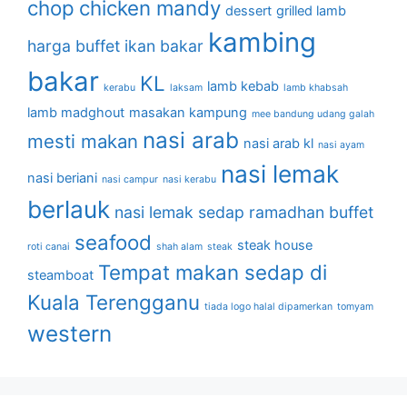
chop
chicken mandy
dessert
grilled lamb
kambing
harga buffet
ikan bakar
bakar
KL
lamb kebab
kerabu
laksam
lamb khabsah
lamb madghout
masakan kampung
mee bandung udang galah
nasi arab
mesti makan
nasi arab kl
nasi ayam
nasi lemak
nasi beriani
nasi campur
nasi kerabu
berlauk
nasi lemak sedap
ramadhan buffet
seafood
steak house
roti canai
shah alam
steak
Tempat makan sedap di
steamboat
Kuala Terengganu
tiada logo halal dipamerkan
tomyam
western