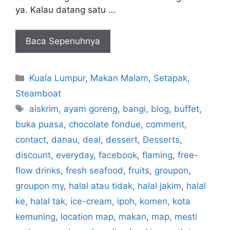
ya. Kalau datang satu …
Baca Sepenuhnya
Categories
Kuala Lumpur
,
Makan Malam
,
Setapak
,
Steamboat
Tags
aiskrim
,
ayam goreng
,
bangi
,
blog
,
buffet
,
buka puasa
,
chocolate fondue
,
comment
,
contact
,
danau
,
deal
,
dessert
,
Desserts
,
discount
,
everyday
,
facebook
,
flaming
,
free-
flow drinks
,
fresh seafood
,
fruits
,
groupon
,
groupon my
,
halal atau tidak
,
halal jakim
,
halal
ke
,
halal tak
,
ice-cream
,
ipoh
,
komen
,
kota
kemuning
,
location map
,
makan
,
map
,
mesti