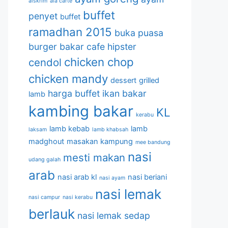
aiskrim
ala carte
buffet
penyet
buffet
ramadhan 2015
buka puasa
burger bakar
cafe hipster
chicken chop
cendol
chicken mandy
dessert
grilled
harga buffet
ikan bakar
lamb
kambing bakar
KL
kerabu
lamb kebab
lamb
laksam
lamb khabsah
madghout
masakan kampung
mee bandung
nasi
mesti makan
udang galah
arab
nasi arab kl
nasi beriani
nasi ayam
nasi lemak
nasi campur
nasi kerabu
berlauk
nasi lemak sedap