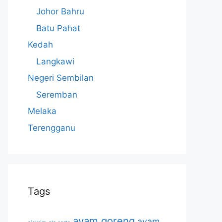
Johor Bahru
Batu Pahat
Kedah
Langkawi
Negeri Sembilan
Seremban
Melaka
Terengganu
Tags
ayam goreng
ayam