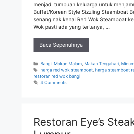
menjadi tumpuan keluarga untuk menjamu
Buffet/Korean Style Sizzling Steamboat B
senang nak kenal Red Wok Steamboat k
Wok pasti ada yang tertanya, …
Baca Sepenuhnya
Categories
Bangi
,
Makan Malam
,
Makan Tengahari
,
Minum
Tags
harga red wok steamboat
,
harga steamboat r
restoran red wok bangi
4 Comments
Restoran Eye’s Stea