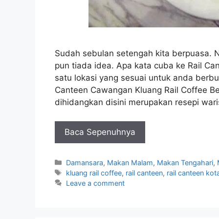
Sudah sebulan setengah kita berpuasa. 
pun tiada idea. Apa kata cuba ke Rail C
satu lokasi yang sesuai untuk anda berb
Canteen Cawangan Kluang Rail Coffee Be
dihidangkan disini merupakan resepi war
Baca Sepenuhnya
Categories
Damansara
,
Makan Malam
,
Makan Tengahari
,
Tags
kluang rail coffee
,
rail canteen
,
rail canteen ko
Leave a comment