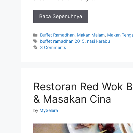
Baca Sepenuhnya
Categories
Buffet Ramadhan
,
Makan Malam
,
Makan Tenga
Tags
buffet ramadhan 2015
,
nasi kerabu
3 Comments
Restoran Red Wok B
& Masakan Cina
by
MySelera