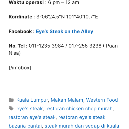
Waktu operasi
: 6 pm – 12 am
Kordinate :
3°06’24.5″N 101°40’10.7″E
Facebook :
Eye’s Steak on the Alley
No. Tel :
011-1235 3984 / 017-256 3238 ( Puan
Nisa)
[/infobox]
Categories
Kuala Lumpur
,
Makan Malam
,
Western Food
Tags
eye's steak
,
restoran chicken chop murah
,
restoran eye's steak
,
restoran eye's steak
bazaria pantai
,
steak murah dan sedap di kuala