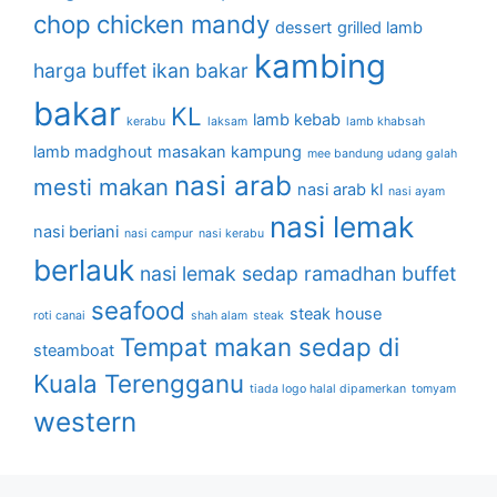
chop
chicken mandy
dessert
grilled lamb
kambing
harga buffet
ikan bakar
bakar
KL
lamb kebab
kerabu
laksam
lamb khabsah
lamb madghout
masakan kampung
mee bandung udang galah
nasi arab
mesti makan
nasi arab kl
nasi ayam
nasi lemak
nasi beriani
nasi campur
nasi kerabu
berlauk
nasi lemak sedap
ramadhan buffet
seafood
steak house
roti canai
shah alam
steak
Tempat makan sedap di
steamboat
Kuala Terengganu
tiada logo halal dipamerkan
tomyam
western