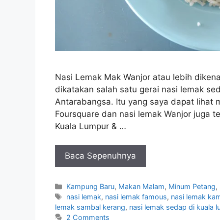
Nasi Lemak Mak Wanjor atau lebih dikena
dikatakan salah satu gerai nasi lemak se
Antarabangsa. Itu yang saya dapat lihat m
Foursquare dan nasi lemak Wanjor juga t
Kuala Lumpur & …
Baca Sepenuhnya
Categories
Kampung Baru
,
Makan Malam
,
Minum Petang
,
Tags
nasi lemak
,
nasi lemak famous
,
nasi lemak ka
lemak sambal kerang
,
nasi lemak sedap di kuala 
2 Comments