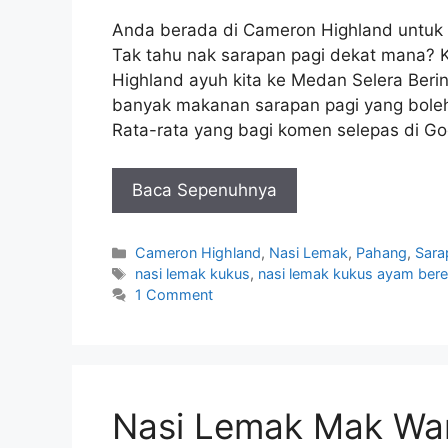
Anda berada di Cameron Highland untuk b
Tak tahu nak sarapan pagi dekat mana? 
Highland ayuh kita ke Medan Selera Ber
banyak makanan sarapan pagi yang boleh
Rata-rata yang bagi komen selepas di G
Baca Sepenuhnya
Categories
Cameron Highland
,
Nasi Lemak
,
Pahang
,
Sara
Tags
nasi lemak kukus
,
nasi lemak kukus ayam be
1 Comment
Nasi Lemak Mak Wan