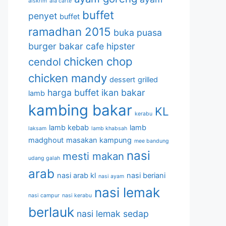
aiskrim
ala carte
buffet
penyet
buffet
ramadhan 2015
buka puasa
burger bakar
cafe hipster
chicken chop
cendol
chicken mandy
dessert
grilled
harga buffet
ikan bakar
lamb
kambing bakar
KL
kerabu
lamb kebab
lamb
laksam
lamb khabsah
madghout
masakan kampung
mee bandung
nasi
mesti makan
udang galah
arab
nasi arab kl
nasi beriani
nasi ayam
nasi lemak
nasi campur
nasi kerabu
berlauk
nasi lemak sedap