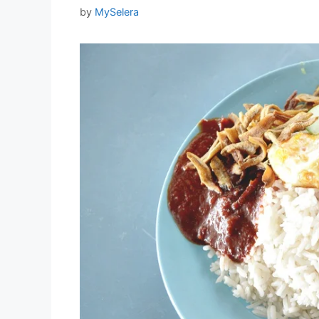
by
MySelera