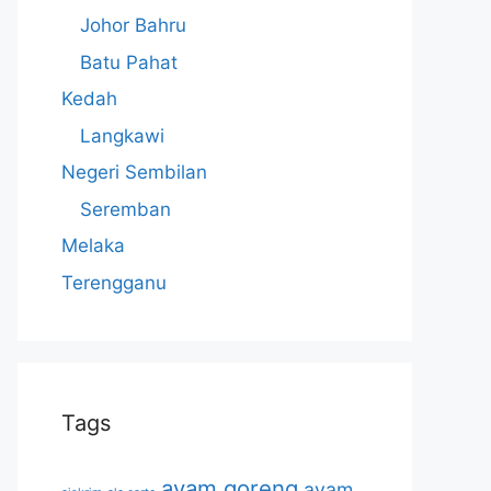
Johor Bahru
Batu Pahat
Kedah
Langkawi
Negeri Sembilan
Seremban
Melaka
Terengganu
Tags
ayam goreng
ayam