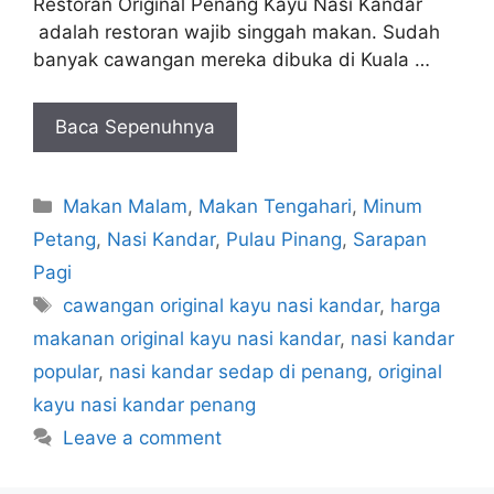
Restoran Original Penang Kayu Nasi Kandar
adalah restoran wajib singgah makan. Sudah
banyak cawangan mereka dibuka di Kuala …
Baca Sepenuhnya
Categories
Makan Malam
,
Makan Tengahari
,
Minum
Petang
,
Nasi Kandar
,
Pulau Pinang
,
Sarapan
Pagi
Tags
cawangan original kayu nasi kandar
,
harga
makanan original kayu nasi kandar
,
nasi kandar
popular
,
nasi kandar sedap di penang
,
original
kayu nasi kandar penang
Leave a comment