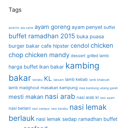
Tags
ayam goreng
ayam penyet
buffet
aiskrim
ala carte
buffet ramadhan 2015
buka puasa
chicken
cendol
burger bakar
cafe hipster
chop
chicken mandy
dessert
grilled lamb
kambing
harga buffet
ikan bakar
bakar
KL
lamb kebab
kerabu
laksam
lamb khabsah
lamb madghout
masakan kampung
mee bandung udang galah
nasi arab
mesti makan
nasi arab kl
nasi ayam
nasi lemak
nasi beriani
nasi campur
nasi kerabu
berlauk
nasi lemak sedap
ramadhan buffet