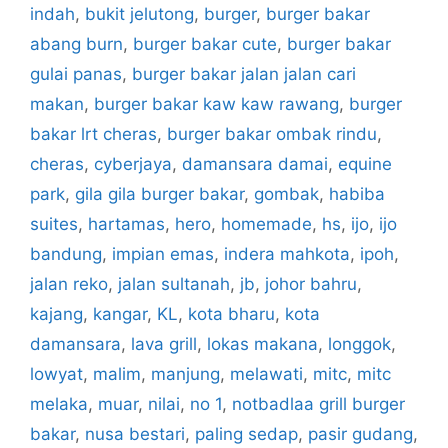
indah
,
bukit jelutong
,
burger
,
burger bakar
abang burn
,
burger bakar cute
,
burger bakar
gulai panas
,
burger bakar jalan jalan cari
makan
,
burger bakar kaw kaw rawang
,
burger
bakar lrt cheras
,
burger bakar ombak rindu
,
cheras
,
cyberjaya
,
damansara damai
,
equine
park
,
gila gila burger bakar
,
gombak
,
habiba
suites
,
hartamas
,
hero
,
homemade
,
hs
,
ijo
,
ijo
bandung
,
impian emas
,
indera mahkota
,
ipoh
,
jalan reko
,
jalan sultanah
,
jb
,
johor bahru
,
kajang
,
kangar
,
KL
,
kota bharu
,
kota
damansara
,
lava grill
,
lokas makana
,
longgok
,
lowyat
,
malim
,
manjung
,
melawati
,
mitc
,
mitc
melaka
,
muar
,
nilai
,
no 1
,
notbadlaa grill burger
bakar
,
nusa bestari
,
paling sedap
,
pasir gudang
,