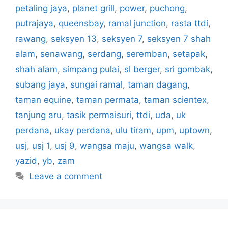
petaling jaya
,
planet grill
,
power
,
puchong
,
putrajaya
,
queensbay
,
ramal junction
,
rasta ttdi
,
rawang
,
seksyen 13
,
seksyen 7
,
seksyen 7 shah
alam
,
senawang
,
serdang
,
seremban
,
setapak
,
shah alam
,
simpang pulai
,
sl berger
,
sri gombak
,
subang jaya
,
sungai ramal
,
taman dagang
,
taman equine
,
taman permata
,
taman scientex
,
tanjung aru
,
tasik permaisuri
,
ttdi
,
uda
,
uk
perdana
,
ukay perdana
,
ulu tiram
,
upm
,
uptown
,
usj
,
usj 1
,
usj 9
,
wangsa maju
,
wangsa walk
,
yazid
,
yb
,
zam
Leave a comment