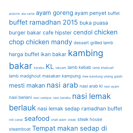
ayam goreng
ayam penyet
buffet
aiskrim
ala carte
buffet ramadhan 2015
buka puasa
chicken
cendol
burger bakar
cafe hipster
chop
chicken mandy
dessert
grilled lamb
kambing
harga buffet
ikan bakar
bakar
KL
lamb kebab
kerabu
laksam
lamb khabsah
lamb madghout
masakan kampung
mee bandung udang galah
nasi arab
mesti makan
nasi arab kl
nasi ayam
nasi lemak
nasi beriani
nasi campur
nasi kerabu
berlauk
nasi lemak sedap
ramadhan buffet
seafood
steak house
roti canai
shah alam
steak
Tempat makan sedap di
steamboat