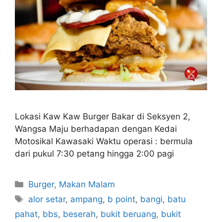
Lokasi Kaw Kaw Burger Bakar di Seksyen 2,
Wangsa Maju berhadapan dengan Kedai
Motosikal Kawasaki Waktu operasi : bermula
dari pukul 7:30 petang hingga 2:00 pagi
Categories
Burger
,
Makan Malam
Tags
alor setar
,
ampang
,
b point
,
bangi
,
batu
pahat
,
bbs
,
beserah
,
bukit beruang
,
bukit