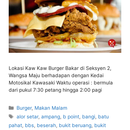
Lokasi Kaw Kaw Burger Bakar di Seksyen 2,
Wangsa Maju berhadapan dengan Kedai
Motosikal Kawasaki Waktu operasi : bermula
dari pukul 7:30 petang hingga 2:00 pagi
Categories
Burger
,
Makan Malam
Tags
alor setar
,
ampang
,
b point
,
bangi
,
batu
pahat
,
bbs
,
beserah
,
bukit beruang
,
bukit