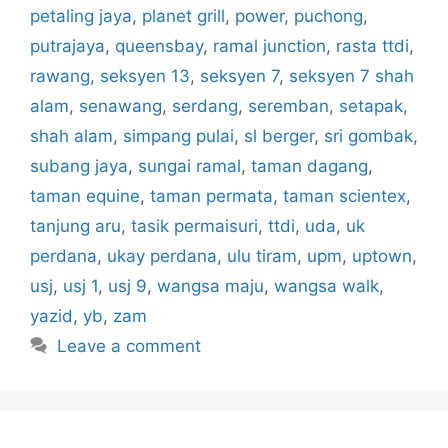
petaling jaya
,
planet grill
,
power
,
puchong
,
putrajaya
,
queensbay
,
ramal junction
,
rasta ttdi
,
rawang
,
seksyen 13
,
seksyen 7
,
seksyen 7 shah
alam
,
senawang
,
serdang
,
seremban
,
setapak
,
shah alam
,
simpang pulai
,
sl berger
,
sri gombak
,
subang jaya
,
sungai ramal
,
taman dagang
,
taman equine
,
taman permata
,
taman scientex
,
tanjung aru
,
tasik permaisuri
,
ttdi
,
uda
,
uk
perdana
,
ukay perdana
,
ulu tiram
,
upm
,
uptown
,
usj
,
usj 1
,
usj 9
,
wangsa maju
,
wangsa walk
,
yazid
,
yb
,
zam
Leave a comment