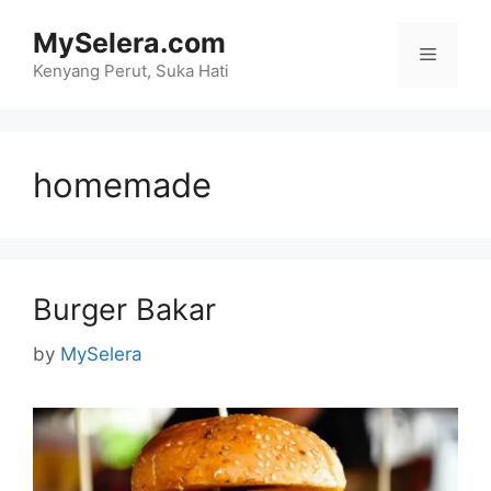
Skip
MySelera.com
to
Menu
content
Kenyang Perut, Suka Hati
homemade
Burger Bakar
by
MySelera