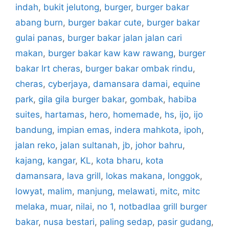
indah
,
bukit jelutong
,
burger
,
burger bakar
abang burn
,
burger bakar cute
,
burger bakar
gulai panas
,
burger bakar jalan jalan cari
makan
,
burger bakar kaw kaw rawang
,
burger
bakar lrt cheras
,
burger bakar ombak rindu
,
cheras
,
cyberjaya
,
damansara damai
,
equine
park
,
gila gila burger bakar
,
gombak
,
habiba
suites
,
hartamas
,
hero
,
homemade
,
hs
,
ijo
,
ijo
bandung
,
impian emas
,
indera mahkota
,
ipoh
,
jalan reko
,
jalan sultanah
,
jb
,
johor bahru
,
kajang
,
kangar
,
KL
,
kota bharu
,
kota
damansara
,
lava grill
,
lokas makana
,
longgok
,
lowyat
,
malim
,
manjung
,
melawati
,
mitc
,
mitc
melaka
,
muar
,
nilai
,
no 1
,
notbadlaa grill burger
bakar
,
nusa bestari
,
paling sedap
,
pasir gudang
,