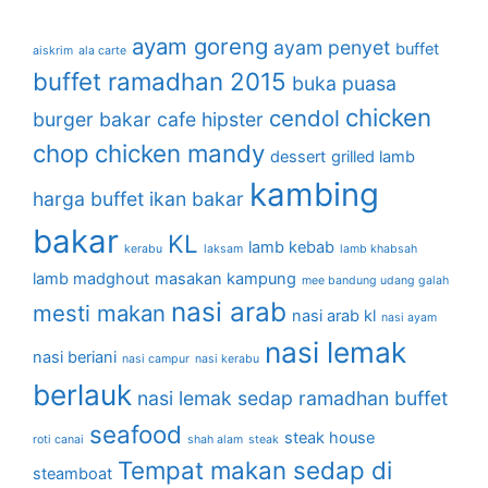
ayam goreng
ayam penyet
buffet
aiskrim
ala carte
buffet ramadhan 2015
buka puasa
chicken
cendol
burger bakar
cafe hipster
chop
chicken mandy
dessert
grilled lamb
kambing
harga buffet
ikan bakar
bakar
KL
lamb kebab
kerabu
laksam
lamb khabsah
lamb madghout
masakan kampung
mee bandung udang galah
nasi arab
mesti makan
nasi arab kl
nasi ayam
nasi lemak
nasi beriani
nasi campur
nasi kerabu
berlauk
nasi lemak sedap
ramadhan buffet
seafood
steak house
roti canai
shah alam
steak
Tempat makan sedap di
steamboat