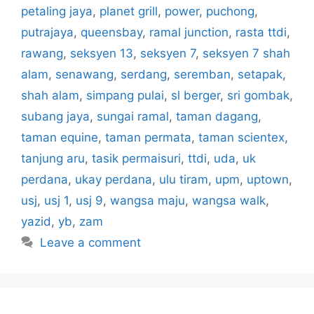
petaling jaya
,
planet grill
,
power
,
puchong
,
putrajaya
,
queensbay
,
ramal junction
,
rasta ttdi
,
rawang
,
seksyen 13
,
seksyen 7
,
seksyen 7 shah
alam
,
senawang
,
serdang
,
seremban
,
setapak
,
shah alam
,
simpang pulai
,
sl berger
,
sri gombak
,
subang jaya
,
sungai ramal
,
taman dagang
,
taman equine
,
taman permata
,
taman scientex
,
tanjung aru
,
tasik permaisuri
,
ttdi
,
uda
,
uk
perdana
,
ukay perdana
,
ulu tiram
,
upm
,
uptown
,
usj
,
usj 1
,
usj 9
,
wangsa maju
,
wangsa walk
,
yazid
,
yb
,
zam
Leave a comment