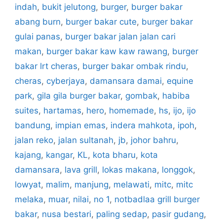
indah
,
bukit jelutong
,
burger
,
burger bakar
abang burn
,
burger bakar cute
,
burger bakar
gulai panas
,
burger bakar jalan jalan cari
makan
,
burger bakar kaw kaw rawang
,
burger
bakar lrt cheras
,
burger bakar ombak rindu
,
cheras
,
cyberjaya
,
damansara damai
,
equine
park
,
gila gila burger bakar
,
gombak
,
habiba
suites
,
hartamas
,
hero
,
homemade
,
hs
,
ijo
,
ijo
bandung
,
impian emas
,
indera mahkota
,
ipoh
,
jalan reko
,
jalan sultanah
,
jb
,
johor bahru
,
kajang
,
kangar
,
KL
,
kota bharu
,
kota
damansara
,
lava grill
,
lokas makana
,
longgok
,
lowyat
,
malim
,
manjung
,
melawati
,
mitc
,
mitc
melaka
,
muar
,
nilai
,
no 1
,
notbadlaa grill burger
bakar
,
nusa bestari
,
paling sedap
,
pasir gudang
,