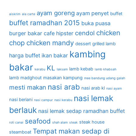
ayam goreng
ayam penyet
buffet
aiskrim
ala carte
buffet ramadhan 2015
buka puasa
chicken
cendol
burger bakar
cafe hipster
chop
chicken mandy
dessert
grilled lamb
kambing
harga buffet
ikan bakar
bakar
KL
lamb kebab
kerabu
laksam
lamb khabsah
lamb madghout
masakan kampung
mee bandung udang galah
nasi arab
mesti makan
nasi arab kl
nasi ayam
nasi lemak
nasi beriani
nasi campur
nasi kerabu
berlauk
nasi lemak sedap
ramadhan buffet
seafood
steak house
roti canai
shah alam
steak
Tempat makan sedap di
steamboat