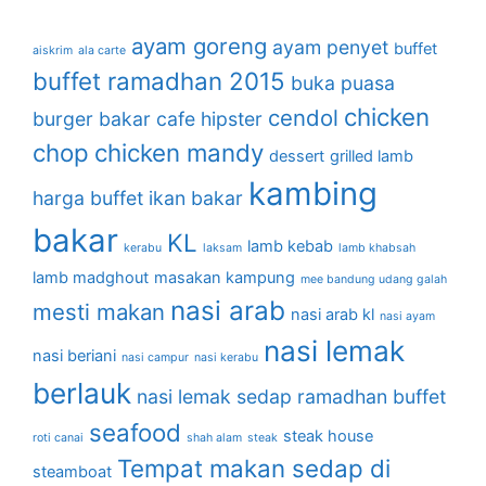
ayam goreng
ayam penyet
buffet
aiskrim
ala carte
buffet ramadhan 2015
buka puasa
chicken
cendol
burger bakar
cafe hipster
chop
chicken mandy
dessert
grilled lamb
kambing
harga buffet
ikan bakar
bakar
KL
lamb kebab
kerabu
laksam
lamb khabsah
lamb madghout
masakan kampung
mee bandung udang galah
nasi arab
mesti makan
nasi arab kl
nasi ayam
nasi lemak
nasi beriani
nasi campur
nasi kerabu
berlauk
nasi lemak sedap
ramadhan buffet
seafood
steak house
roti canai
shah alam
steak
Tempat makan sedap di
steamboat