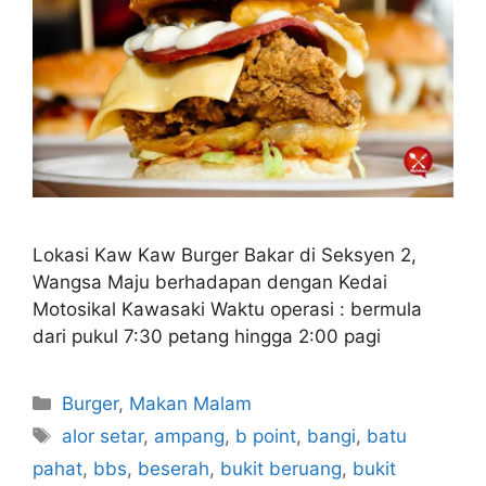
Lokasi Kaw Kaw Burger Bakar di Seksyen 2,
Wangsa Maju berhadapan dengan Kedai
Motosikal Kawasaki Waktu operasi : bermula
dari pukul 7:30 petang hingga 2:00 pagi
Categories
Burger
,
Makan Malam
Tags
alor setar
,
ampang
,
b point
,
bangi
,
batu
pahat
,
bbs
,
beserah
,
bukit beruang
,
bukit