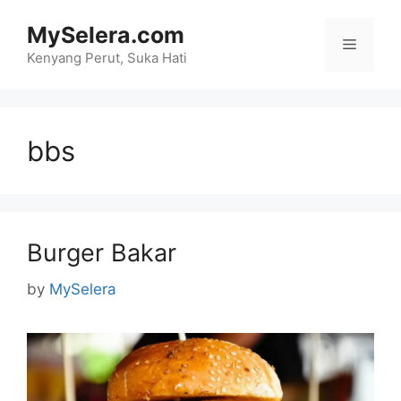
Skip
MySelera.com
to
Menu
content
Kenyang Perut, Suka Hati
bbs
Burger Bakar
by
MySelera