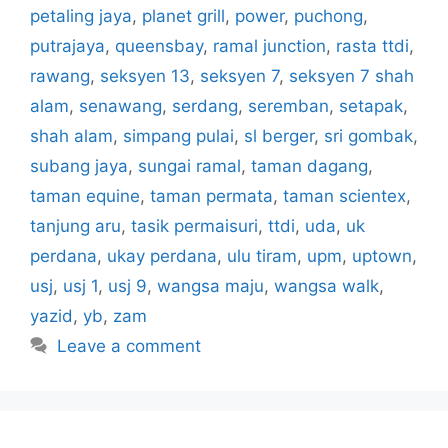
petaling jaya
,
planet grill
,
power
,
puchong
,
putrajaya
,
queensbay
,
ramal junction
,
rasta ttdi
,
rawang
,
seksyen 13
,
seksyen 7
,
seksyen 7 shah
alam
,
senawang
,
serdang
,
seremban
,
setapak
,
shah alam
,
simpang pulai
,
sl berger
,
sri gombak
,
subang jaya
,
sungai ramal
,
taman dagang
,
taman equine
,
taman permata
,
taman scientex
,
tanjung aru
,
tasik permaisuri
,
ttdi
,
uda
,
uk
perdana
,
ukay perdana
,
ulu tiram
,
upm
,
uptown
,
usj
,
usj 1
,
usj 9
,
wangsa maju
,
wangsa walk
,
yazid
,
yb
,
zam
Leave a comment