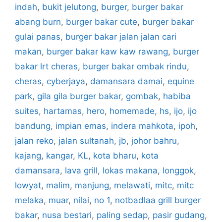
indah
,
bukit jelutong
,
burger
,
burger bakar
abang burn
,
burger bakar cute
,
burger bakar
gulai panas
,
burger bakar jalan jalan cari
makan
,
burger bakar kaw kaw rawang
,
burger
bakar lrt cheras
,
burger bakar ombak rindu
,
cheras
,
cyberjaya
,
damansara damai
,
equine
park
,
gila gila burger bakar
,
gombak
,
habiba
suites
,
hartamas
,
hero
,
homemade
,
hs
,
ijo
,
ijo
bandung
,
impian emas
,
indera mahkota
,
ipoh
,
jalan reko
,
jalan sultanah
,
jb
,
johor bahru
,
kajang
,
kangar
,
KL
,
kota bharu
,
kota
damansara
,
lava grill
,
lokas makana
,
longgok
,
lowyat
,
malim
,
manjung
,
melawati
,
mitc
,
mitc
melaka
,
muar
,
nilai
,
no 1
,
notbadlaa grill burger
bakar
,
nusa bestari
,
paling sedap
,
pasir gudang
,