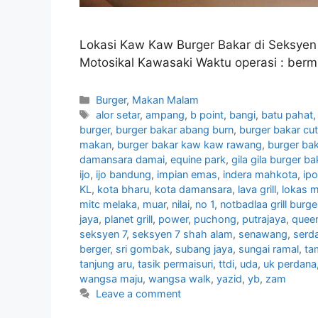
Lokasi Kaw Kaw Burger Bakar di Seksye
Motosikal Kawasaki Waktu operasi : bermu
Categories
Burger
,
Makan Malam
Tags
alor setar
,
ampang
,
b point
,
bangi
,
batu pahat
burger
,
burger bakar abang burn
,
burger bakar cu
makan
,
burger bakar kaw kaw rawang
,
burger bak
damansara damai
,
equine park
,
gila gila burger ba
ijo
,
ijo bandung
,
impian emas
,
indera mahkota
,
ip
KL
,
kota bharu
,
kota damansara
,
lava grill
,
lokas 
mitc melaka
,
muar
,
nilai
,
no 1
,
notbadlaa grill burge
jaya
,
planet grill
,
power
,
puchong
,
putrajaya
,
quee
seksyen 7
,
seksyen 7 shah alam
,
senawang
,
serd
berger
,
sri gombak
,
subang jaya
,
sungai ramal
,
ta
tanjung aru
,
tasik permaisuri
,
ttdi
,
uda
,
uk perdana
wangsa maju
,
wangsa walk
,
yazid
,
yb
,
zam
Leave a comment