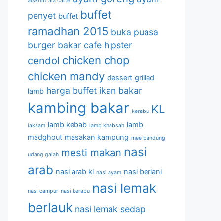
aiskrim
ala carte
buffet
penyet
buffet
ramadhan 2015
buka puasa
burger bakar
cafe hipster
chicken chop
cendol
chicken mandy
dessert
grilled
harga buffet
ikan bakar
lamb
kambing bakar
KL
kerabu
lamb kebab
lamb
laksam
lamb khabsah
madghout
masakan kampung
mee bandung
nasi
mesti makan
udang galah
arab
nasi arab kl
nasi beriani
nasi ayam
nasi lemak
nasi campur
nasi kerabu
berlauk
nasi lemak sedap