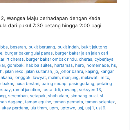
n 2, Wangsa Maju berhadapan dengan Kedai
la dari pukul 7:30 petang hingga 2:00 pagi
,
bbs
,
beserah
,
bukit beruang
,
bukit indah
,
bukit jelutong
,
te
,
burger bakar gulai panas
,
burger bakar jalan jalan cari
ar lrt cheras
,
burger bakar ombak rindu
,
cheras
,
cyberjaya
,
kar
,
gombak
,
habiba suites
,
hartamas
,
hero
,
homemade
,
hs
,
oh
,
jalan reko
,
jalan sultanah
,
jb
,
johor bahru
,
kajang
,
kangar
,
makana
,
longgok
,
lowyat
,
malim
,
manjung
,
melawati
,
mitc
,
r bakar
,
nusa bestari
,
paling sedap
,
pasir gudang
,
petaling
nsbay
,
ramal junction
,
rasta ttdi
,
rawang
,
seksyen 13
,
ang
,
seremban
,
setapak
,
shah alam
,
simpang pulai
,
sl
man dagang
,
taman equine
,
taman permata
,
taman scientex
,
,
ukay perdana
,
ulu tiram
,
upm
,
uptown
,
usj
,
usj 1
,
usj 9
,