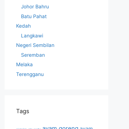
Johor Bahru
Batu Pahat
Kedah
Langkawi
Negeri Sembilan
Seremban
Melaka
Terengganu
Tags
ayam goreng
ayam