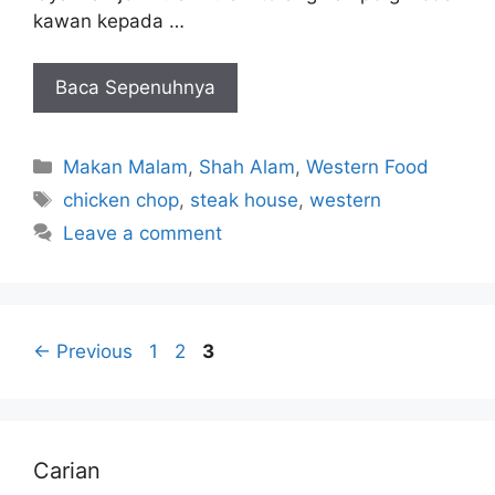
kawan kepada …
Baca Sepenuhnya
Categories
Makan Malam
,
Shah Alam
,
Western Food
Tags
chicken chop
,
steak house
,
western
Leave a comment
Page
Page
Page
←
Previous
1
2
3
Carian