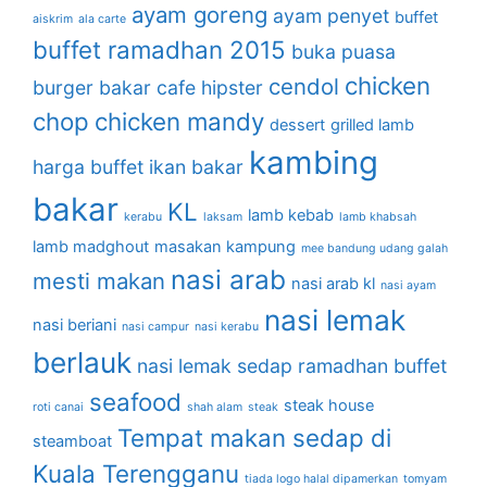
ayam goreng
ayam penyet
buffet
aiskrim
ala carte
buffet ramadhan 2015
buka puasa
chicken
cendol
burger bakar
cafe hipster
chop
chicken mandy
dessert
grilled lamb
kambing
harga buffet
ikan bakar
bakar
KL
lamb kebab
kerabu
laksam
lamb khabsah
lamb madghout
masakan kampung
mee bandung udang galah
nasi arab
mesti makan
nasi arab kl
nasi ayam
nasi lemak
nasi beriani
nasi campur
nasi kerabu
berlauk
nasi lemak sedap
ramadhan buffet
seafood
steak house
roti canai
shah alam
steak
Tempat makan sedap di
steamboat
Kuala Terengganu
tiada logo halal dipamerkan
tomyam