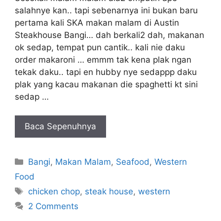
salahnye kan.. tapi sebenarnya ini bukan baru
pertama kali SKA makan malam di Austin
Steakhouse Bangi… dah berkali2 dah, makanan
ok sedap, tempat pun cantik.. kali nie daku
order makaroni … emmm tak kena plak ngan
tekak daku.. tapi en hubby nye sedappp daku
plak yang kacau makanan die spaghetti kt sini
sedap …
Baca Sepenuhnya
Categories
Bangi
,
Makan Malam
,
Seafood
,
Western
Food
Tags
chicken chop
,
steak house
,
western
2 Comments