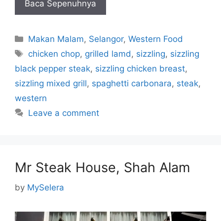
Baca Sepenuhnya
Categories
Makan Malam
,
Selangor
,
Western Food
Tags
chicken chop
,
grilled lamd
,
sizzling
,
sizzling
black pepper steak
,
sizzling chicken breast
,
sizzling mixed grill
,
spaghetti carbonara
,
steak
,
western
Leave a comment
Mr Steak House, Shah Alam
by
MySelera