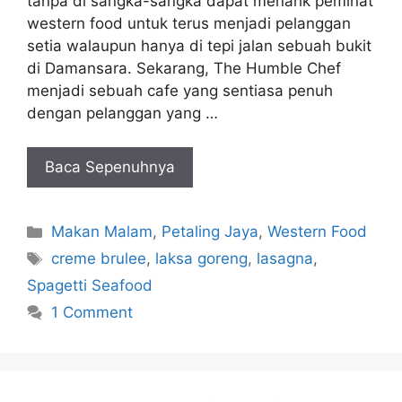
tanpa di sangka-sangka dapat menarik peminat
western food untuk terus menjadi pelanggan
setia walaupun hanya di tepi jalan sebuah bukit
di Damansara. Sekarang, The Humble Chef
menjadi sebuah cafe yang sentiasa penuh
dengan pelanggan yang …
Baca Sepenuhnya
Categories
Makan Malam
,
Petaling Jaya
,
Western Food
Tags
creme brulee
,
laksa goreng
,
lasagna
,
Spagetti Seafood
1 Comment