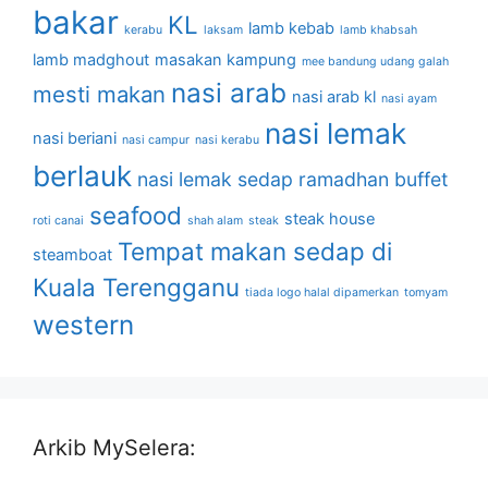
bakar
KL
lamb kebab
kerabu
laksam
lamb khabsah
lamb madghout
masakan kampung
mee bandung udang galah
nasi arab
mesti makan
nasi arab kl
nasi ayam
nasi lemak
nasi beriani
nasi campur
nasi kerabu
berlauk
nasi lemak sedap
ramadhan buffet
seafood
steak house
roti canai
shah alam
steak
Tempat makan sedap di
steamboat
Kuala Terengganu
tiada logo halal dipamerkan
tomyam
western
Arkib MySelera: