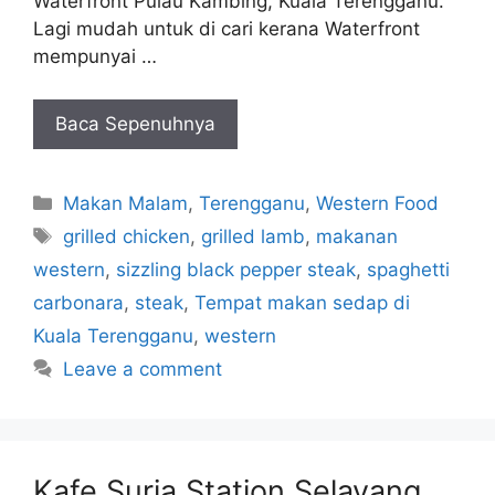
Waterfront Pulau Kambing, Kuala Terengganu.
Lagi mudah untuk di cari kerana Waterfront
mempunyai …
Baca Sepenuhnya
Categories
Makan Malam
,
Terengganu
,
Western Food
Tags
grilled chicken
,
grilled lamb
,
makanan
western
,
sizzling black pepper steak
,
spaghetti
carbonara
,
steak
,
Tempat makan sedap di
Kuala Terengganu
,
western
Leave a comment
Kafe Suria Station Selayang