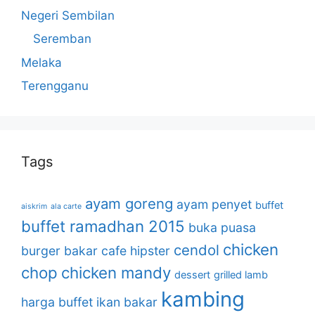
Negeri Sembilan
Seremban
Melaka
Terengganu
Tags
ayam goreng
ayam penyet
buffet
aiskrim
ala carte
buffet ramadhan 2015
buka puasa
chicken
cendol
burger bakar
cafe hipster
chop
chicken mandy
dessert
grilled lamb
kambing
harga buffet
ikan bakar