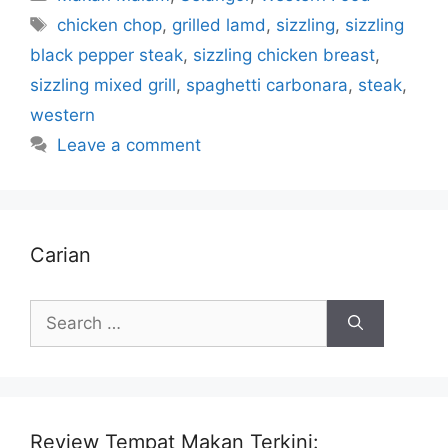
Tags
chicken chop
,
grilled lamd
,
sizzling
,
sizzling
black pepper steak
,
sizzling chicken breast
,
sizzling mixed grill
,
spaghetti carbonara
,
steak
,
western
Leave a comment
Carian
Search
for:
Review Tempat Makan Terkini: