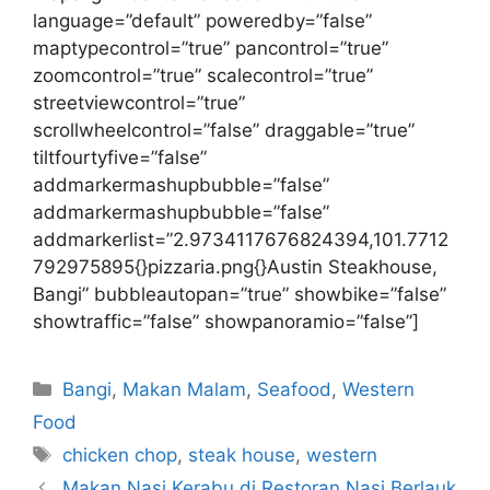
language=”default” poweredby=”false”
maptypecontrol=”true” pancontrol=”true”
zoomcontrol=”true” scalecontrol=”true”
streetviewcontrol=”true”
scrollwheelcontrol=”false” draggable=”true”
tiltfourtyfive=”false”
addmarkermashupbubble=”false”
addmarkermashupbubble=”false”
addmarkerlist=”2.9734117676824394,101.7712
792975895{}pizzaria.png{}Austin Steakhouse,
Bangi” bubbleautopan=”true” showbike=”false”
showtraffic=”false” showpanoramio=”false”]
Categories
Bangi
,
Makan Malam
,
Seafood
,
Western
Food
Tags
chicken chop
,
steak house
,
western
Makan Nasi Kerabu di Restoran Nasi Berlauk