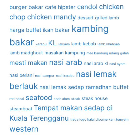
chicken
cendol
burger bakar
cafe hipster
chop
chicken mandy
dessert
grilled lamb
kambing
harga buffet
ikan bakar
bakar
KL
lamb kebab
kerabu
laksam
lamb khabsah
lamb madghout
masakan kampung
mee bandung udang galah
nasi arab
mesti makan
nasi arab kl
nasi ayam
nasi lemak
nasi beriani
nasi campur
nasi kerabu
berlauk
nasi lemak sedap
ramadhan buffet
seafood
steak house
roti canai
shah alam
steak
Tempat makan sedap di
steamboat
Kuala Terengganu
tiada logo halal dipamerkan
tomyam
western