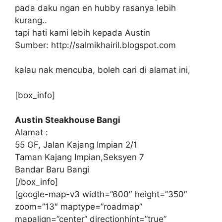
pada daku ngan en hubby rasanya lebih
kurang..
tapi hati kami lebih kepada Austin
Sumber: http://salmikhairil.blogspot.com
kalau nak mencuba, boleh cari di alamat ini,
[box_info]
Austin Steakhouse Bangi
Alamat :
55 GF, Jalan Kajang Impian 2/1
Taman Kajang Impian,Seksyen 7
Bandar Baru Bangi
[/box_info]
[google-map-v3 width=”600″ height=”350″
zoom=”13″ maptype=”roadmap”
mapalign=”center” directionhint=”true”