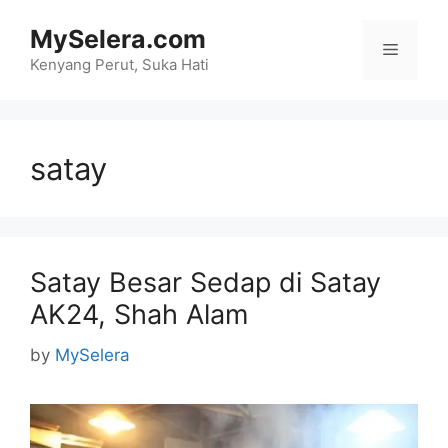
Skip
MySelera.com
to
Menu
content
Kenyang Perut, Suka Hati
satay
Satay Besar Sedap di Satay
AK24, Shah Alam
by
MySelera