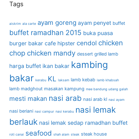
Tags
ayam goreng
ayam penyet
buffet
aiskrim
ala carte
buffet ramadhan 2015
buka puasa
chicken
cendol
burger bakar
cafe hipster
chop
chicken mandy
dessert
grilled lamb
kambing
harga buffet
ikan bakar
bakar
KL
lamb kebab
kerabu
laksam
lamb khabsah
lamb madghout
masakan kampung
mee bandung udang galah
nasi arab
mesti makan
nasi arab kl
nasi ayam
nasi lemak
nasi beriani
nasi campur
nasi kerabu
berlauk
nasi lemak sedap
ramadhan buffet
seafood
steak house
roti canai
shah alam
steak