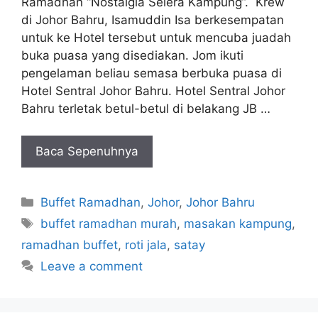
Ramadhan “Nostalgia Selera Kampung”. Krew
di Johor Bahru, Isamuddin Isa berkesempatan
untuk ke Hotel tersebut untuk mencuba juadah
buka puasa yang disediakan. Jom ikuti
pengelaman beliau semasa berbuka puasa di
Hotel Sentral Johor Bahru. Hotel Sentral Johor
Bahru terletak betul-betul di belakang JB …
Baca Sepenuhnya
Categories
Buffet Ramadhan
,
Johor
,
Johor Bahru
Tags
buffet ramadhan murah
,
masakan kampung
,
ramadhan buffet
,
roti jala
,
satay
Leave a comment