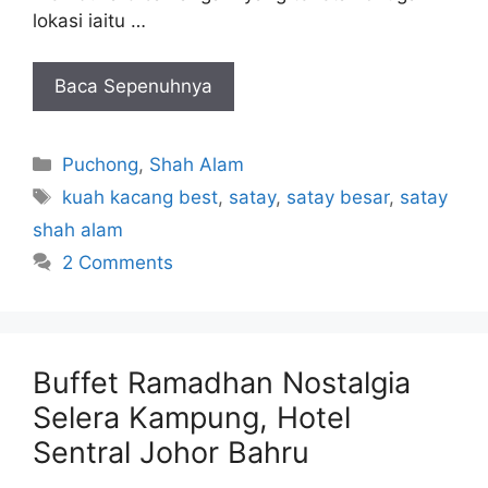
lokasi iaitu …
Baca Sepenuhnya
Categories
Puchong
,
Shah Alam
Tags
kuah kacang best
,
satay
,
satay besar
,
satay
shah alam
2 Comments
Buffet Ramadhan Nostalgia
Selera Kampung, Hotel
Sentral Johor Bahru