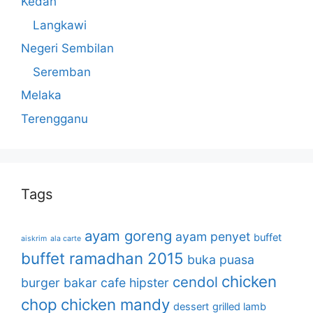
Kedah
Langkawi
Negeri Sembilan
Seremban
Melaka
Terengganu
Tags
ayam goreng
ayam penyet
buffet
aiskrim
ala carte
buffet ramadhan 2015
buka puasa
chicken
cendol
burger bakar
cafe hipster
chop
chicken mandy
dessert
grilled lamb