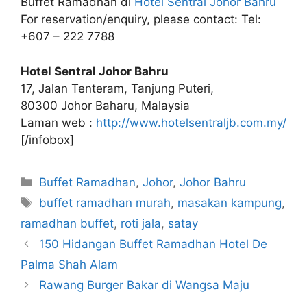
Buffet Ramadhan di
Hotel Sentral Johor Bahru
For reservation/enquiry, please contact: Tel:
+607 – 222 7788
Hotel Sentral Johor Bahru
17, Jalan Tenteram, Tanjung Puteri,
80300 Johor Baharu, Malaysia
Laman web :
http://www.hotelsentraljb.com.my/
[/infobox]
Categories
Buffet Ramadhan
,
Johor
,
Johor Bahru
Tags
buffet ramadhan murah
,
masakan kampung
,
ramadhan buffet
,
roti jala
,
satay
150 Hidangan Buffet Ramadhan Hotel De
Palma Shah Alam
Rawang Burger Bakar di Wangsa Maju