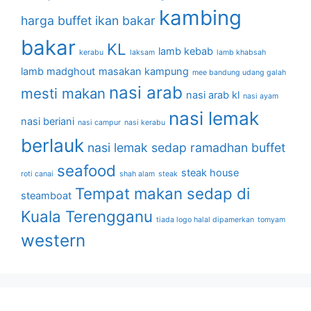
kambing
harga buffet
ikan bakar
bakar
KL
lamb kebab
kerabu
laksam
lamb khabsah
lamb madghout
masakan kampung
mee bandung udang galah
nasi arab
mesti makan
nasi arab kl
nasi ayam
nasi lemak
nasi beriani
nasi campur
nasi kerabu
berlauk
nasi lemak sedap
ramadhan buffet
seafood
steak house
roti canai
shah alam
steak
Tempat makan sedap di
steamboat
Kuala Terengganu
tiada logo halal dipamerkan
tomyam
western