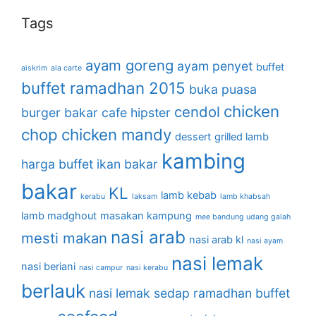
Tags
ayam goreng
ayam penyet
buffet
aiskrim
ala carte
buffet ramadhan 2015
buka puasa
chicken
cendol
burger bakar
cafe hipster
chop
chicken mandy
dessert
grilled lamb
kambing
harga buffet
ikan bakar
bakar
KL
lamb kebab
kerabu
laksam
lamb khabsah
lamb madghout
masakan kampung
mee bandung udang galah
nasi arab
mesti makan
nasi arab kl
nasi ayam
nasi lemak
nasi beriani
nasi campur
nasi kerabu
berlauk
nasi lemak sedap
ramadhan buffet