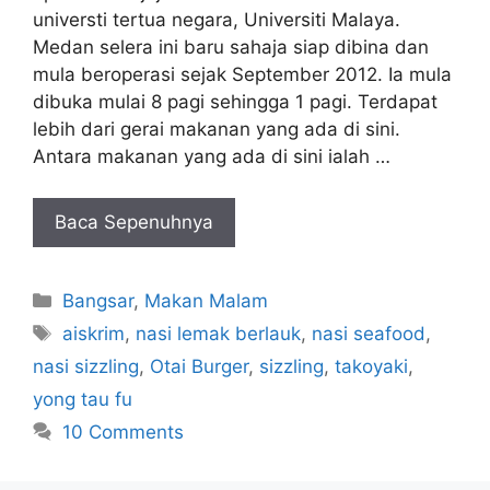
universti tertua negara, Universiti Malaya.
Medan selera ini baru sahaja siap dibina dan
mula beroperasi sejak September 2012. Ia mula
dibuka mulai 8 pagi sehingga 1 pagi. Terdapat
lebih dari gerai makanan yang ada di sini.
Antara makanan yang ada di sini ialah …
Baca Sepenuhnya
Categories
Bangsar
,
Makan Malam
Tags
aiskrim
,
nasi lemak berlauk
,
nasi seafood
,
nasi sizzling
,
Otai Burger
,
sizzling
,
takoyaki
,
yong tau fu
10 Comments