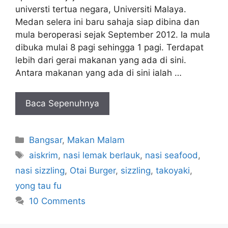
universti tertua negara, Universiti Malaya.
Medan selera ini baru sahaja siap dibina dan
mula beroperasi sejak September 2012. Ia mula
dibuka mulai 8 pagi sehingga 1 pagi. Terdapat
lebih dari gerai makanan yang ada di sini.
Antara makanan yang ada di sini ialah …
Baca Sepenuhnya
Categories
Bangsar
,
Makan Malam
Tags
aiskrim
,
nasi lemak berlauk
,
nasi seafood
,
nasi sizzling
,
Otai Burger
,
sizzling
,
takoyaki
,
yong tau fu
10 Comments