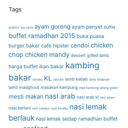
Tags
ayam goreng
ayam penyet
buffet
aiskrim
ala carte
buffet ramadhan 2015
buka puasa
chicken
cendol
burger bakar
cafe hipster
chop
chicken mandy
dessert
grilled lamb
kambing
harga buffet
ikan bakar
bakar
KL
lamb kebab
kerabu
laksam
lamb khabsah
lamb madghout
masakan kampung
mee bandung udang galah
nasi arab
mesti makan
nasi arab kl
nasi ayam
nasi lemak
nasi beriani
nasi campur
nasi kerabu
berlauk
nasi lemak sedap
ramadhan buffet