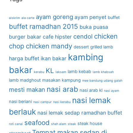
ayam goreng
ayam penyet
buffet
aiskrim
ala carte
buffet ramadhan 2015
buka puasa
chicken
cendol
burger bakar
cafe hipster
chop
chicken mandy
dessert
grilled lamb
kambing
harga buffet
ikan bakar
bakar
KL
lamb kebab
kerabu
laksam
lamb khabsah
lamb madghout
masakan kampung
mee bandung udang galah
nasi arab
mesti makan
nasi arab kl
nasi ayam
nasi lemak
nasi beriani
nasi campur
nasi kerabu
berlauk
nasi lemak sedap
ramadhan buffet
seafood
steak house
roti canai
shah alam
steak
Tempat makan sedap di