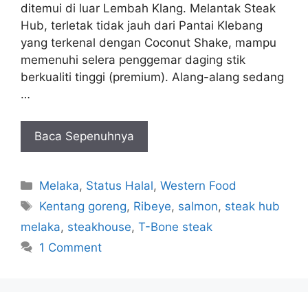
ditemui di luar Lembah Klang. Melantak Steak
Hub, terletak tidak jauh dari Pantai Klebang
yang terkenal dengan Coconut Shake, mampu
memenuhi selera penggemar daging stik
berkualiti tinggi (premium). Alang-alang sedang
…
Baca Sepenuhnya
Categories
Melaka
,
Status Halal
,
Western Food
Tags
Kentang goreng
,
Ribeye
,
salmon
,
steak hub
melaka
,
steakhouse
,
T-Bone steak
1 Comment