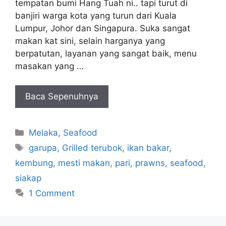
tempatan bumi Hang Tuah ni.. tapi turut di
banjiri warga kota yang turun dari Kuala
Lumpur, Johor dan Singapura. Suka sangat
makan kat sini, selain harganya yang
berpatutan, layanan yang sangat baik, menu
masakan yang …
Baca Sepenuhnya
Categories
Melaka
,
Seafood
Tags
garupa
,
Grilled terubok
,
ikan bakar
,
kembung
,
mesti makan
,
pari
,
prawns
,
seafood
,
siakap
1 Comment