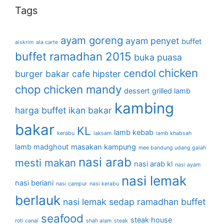
Tags
ayam goreng
ayam penyet
buffet
aiskrim
ala carte
buffet ramadhan 2015
buka puasa
chicken
cendol
burger bakar
cafe hipster
chop
chicken mandy
dessert
grilled lamb
kambing
harga buffet
ikan bakar
bakar
KL
lamb kebab
kerabu
laksam
lamb khabsah
lamb madghout
masakan kampung
mee bandung udang galah
nasi arab
mesti makan
nasi arab kl
nasi ayam
nasi lemak
nasi beriani
nasi campur
nasi kerabu
berlauk
nasi lemak sedap
ramadhan buffet
seafood
steak house
roti canai
shah alam
steak