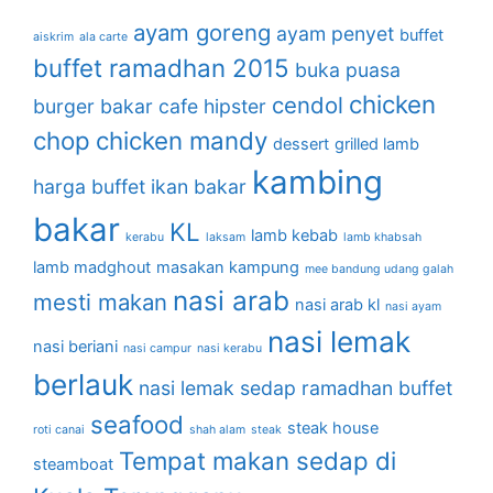
ayam goreng
ayam penyet
buffet
aiskrim
ala carte
buffet ramadhan 2015
buka puasa
chicken
cendol
burger bakar
cafe hipster
chop
chicken mandy
dessert
grilled lamb
kambing
harga buffet
ikan bakar
bakar
KL
lamb kebab
kerabu
laksam
lamb khabsah
lamb madghout
masakan kampung
mee bandung udang galah
nasi arab
mesti makan
nasi arab kl
nasi ayam
nasi lemak
nasi beriani
nasi campur
nasi kerabu
berlauk
nasi lemak sedap
ramadhan buffet
seafood
steak house
roti canai
shah alam
steak
Tempat makan sedap di
steamboat