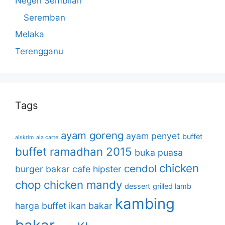
Negeri Sembilan
Seremban
Melaka
Terengganu
Tags
ayam goreng
ayam penyet
buffet
aiskrim
ala carte
buffet ramadhan 2015
buka puasa
chicken
cendol
burger bakar
cafe hipster
chop
chicken mandy
dessert
grilled lamb
kambing
harga buffet
ikan bakar