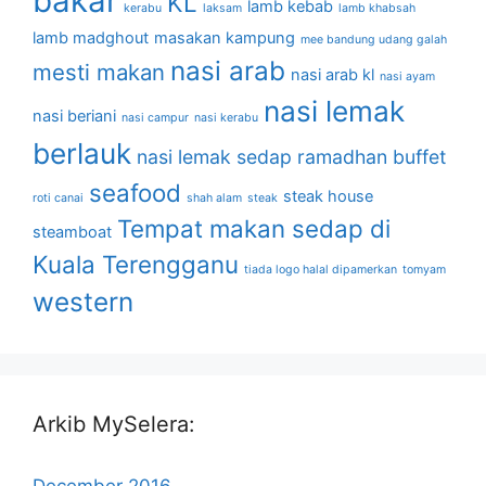
bakar
KL
lamb kebab
kerabu
laksam
lamb khabsah
lamb madghout
masakan kampung
mee bandung udang galah
nasi arab
mesti makan
nasi arab kl
nasi ayam
nasi lemak
nasi beriani
nasi campur
nasi kerabu
berlauk
nasi lemak sedap
ramadhan buffet
seafood
steak house
roti canai
shah alam
steak
Tempat makan sedap di
steamboat
Kuala Terengganu
tiada logo halal dipamerkan
tomyam
western
Arkib MySelera:
December 2016