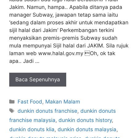
Jakim. Namun, hampa.. Apabila ditanya pada
manager Subway, jawapan tetap sama iaitu
‘sedang dalam proses akhir untuk mendapatkan
sijil halal dari Jakim’ Perkembangan terkini
menyaksikan premis-premis Subway sudah
mula mempunyai Sijil halal dari JAKIM. Sila rujuk
laman web www.halal.gov.my Oh, ok tak
apa.. Jadi …
Baca Sepenuhnya
Categories
Fast Food
,
Makan Malam
Tags
dunkin donuts franchise
,
dunkin donuts
franchise malaysia
,
dunkin donuts history
,
dunkin donuts klia
,
dunkin donuts malaysia
,