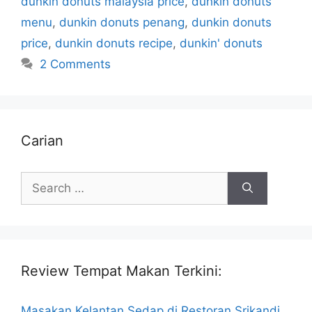
dunkin donuts malaysia price
,
dunkin donuts
menu
,
dunkin donuts penang
,
dunkin donuts
price
,
dunkin donuts recipe
,
dunkin' donuts
2 Comments
Carian
Search
for:
Review Tempat Makan Terkini:
Masakan Kelantan Sedap di Restoran Srikandi