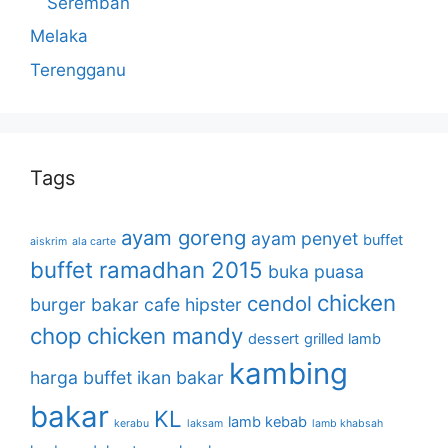
Seremban
Melaka
Terengganu
Tags
ayam goreng
ayam penyet
buffet
aiskrim
ala carte
buffet ramadhan 2015
buka puasa
chicken
cendol
burger bakar
cafe hipster
chop
chicken mandy
dessert
grilled lamb
kambing
harga buffet
ikan bakar
bakar
KL
lamb kebab
kerabu
laksam
lamb khabsah