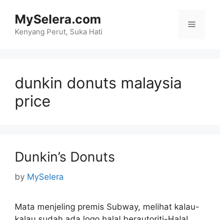
Skip
MySelera.com
to
Menu
content
Kenyang Perut, Suka Hati
dunkin donuts malaysia
price
Dunkin’s Donuts
by
MySelera
Mata menjeling premis Subway, melihat kalau-
kalau sudah ada logo halal berautoriti-Halal