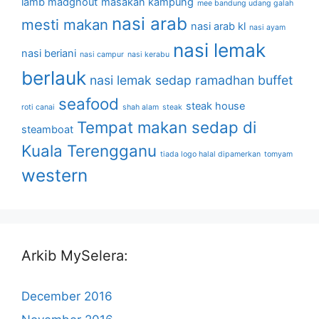
lamb madghout
masakan kampung
mee bandung udang galah
nasi arab
mesti makan
nasi arab kl
nasi ayam
nasi lemak
nasi beriani
nasi campur
nasi kerabu
berlauk
nasi lemak sedap
ramadhan buffet
seafood
steak house
roti canai
shah alam
steak
Tempat makan sedap di
steamboat
Kuala Terengganu
tiada logo halal dipamerkan
tomyam
western
Arkib MySelera:
December 2016