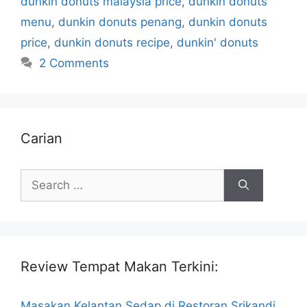
dunkin donuts malaysia price
,
dunkin donuts
menu
,
dunkin donuts penang
,
dunkin donuts
price
,
dunkin donuts recipe
,
dunkin' donuts
2 Comments
Carian
Search
for:
Review Tempat Makan Terkini:
Masakan Kelantan Sedap di Restoran Srikandi