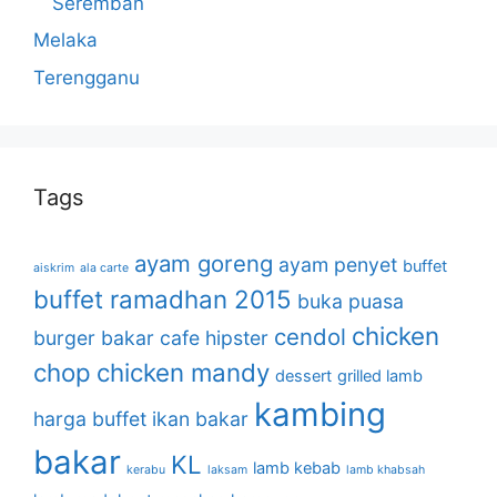
Seremban
Melaka
Terengganu
Tags
ayam goreng
ayam penyet
buffet
aiskrim
ala carte
buffet ramadhan 2015
buka puasa
chicken
cendol
burger bakar
cafe hipster
chop
chicken mandy
dessert
grilled lamb
kambing
harga buffet
ikan bakar
bakar
KL
lamb kebab
kerabu
laksam
lamb khabsah