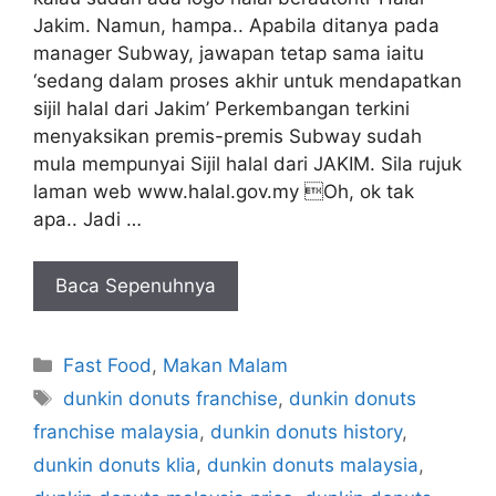
Jakim. Namun, hampa.. Apabila ditanya pada
manager Subway, jawapan tetap sama iaitu
‘sedang dalam proses akhir untuk mendapatkan
sijil halal dari Jakim’ Perkembangan terkini
menyaksikan premis-premis Subway sudah
mula mempunyai Sijil halal dari JAKIM. Sila rujuk
laman web www.halal.gov.my Oh, ok tak
apa.. Jadi …
Baca Sepenuhnya
Categories
Fast Food
,
Makan Malam
Tags
dunkin donuts franchise
,
dunkin donuts
franchise malaysia
,
dunkin donuts history
,
dunkin donuts klia
,
dunkin donuts malaysia
,