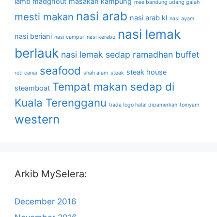
lamb madghout
masakan kampung
mee bandung udang galah
nasi arab
mesti makan
nasi arab kl
nasi ayam
nasi lemak
nasi beriani
nasi campur
nasi kerabu
berlauk
nasi lemak sedap
ramadhan buffet
seafood
steak house
roti canai
shah alam
steak
Tempat makan sedap di
steamboat
Kuala Terengganu
tiada logo halal dipamerkan
tomyam
western
Arkib MySelera:
December 2016