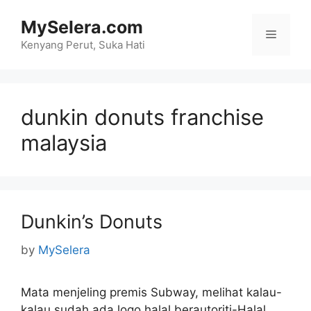
Skip
MySelera.com
to
Menu
content
Kenyang Perut, Suka Hati
dunkin donuts franchise
malaysia
Dunkin’s Donuts
by
MySelera
Mata menjeling premis Subway, melihat kalau-
kalau sudah ada logo halal berautoriti-Halal