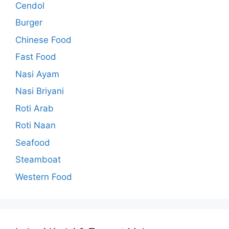
Cendol
Burger
Chinese Food
Fast Food
Nasi Ayam
Nasi Briyani
Roti Arab
Roti Naan
Seafood
Steamboat
Western Food