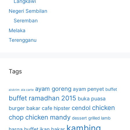
Langkawi
Negeri Sembilan
Seremban
Melaka
Terengganu
Tags
ayam goreng
ayam penyet
buffet
aiskrim
ala carte
buffet ramadhan 2015
buka puasa
chicken
cendol
burger bakar
cafe hipster
chop
chicken mandy
dessert
grilled lamb
kambing
harga buffet
ikan bakar