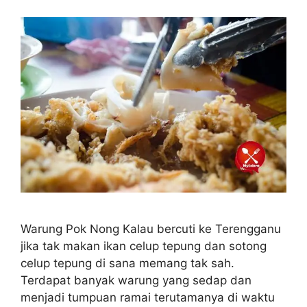
Warung Pok Nong Kalau bercuti ke Terengganu
jika tak makan ikan celup tepung dan sotong
celup tepung di sana memang tak sah.
Terdapat banyak warung yang sedap dan
menjadi tumpuan ramai terutamanya di waktu