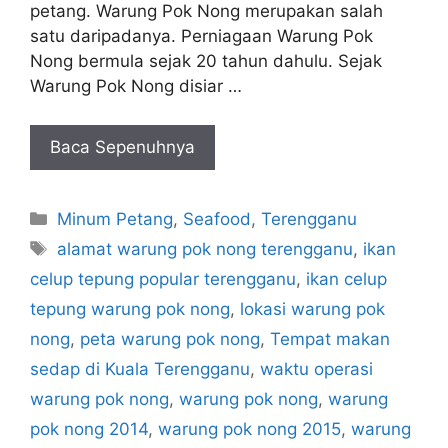
petang. Warung Pok Nong merupakan salah
satu daripadanya. Perniagaan Warung Pok
Nong bermula sejak 20 tahun dahulu. Sejak
Warung Pok Nong disiar …
Baca Sepenuhnya
Categories
Minum Petang
,
Seafood
,
Terengganu
Tags
alamat warung pok nong terengganu
,
ikan
celup tepung popular terengganu
,
ikan celup
tepung warung pok nong
,
lokasi warung pok
nong
,
peta warung pok nong
,
Tempat makan
sedap di Kuala Terengganu
,
waktu operasi
warung pok nong
,
warung pok nong
,
warung
pok nong 2014
,
warung pok nong 2015
,
warung