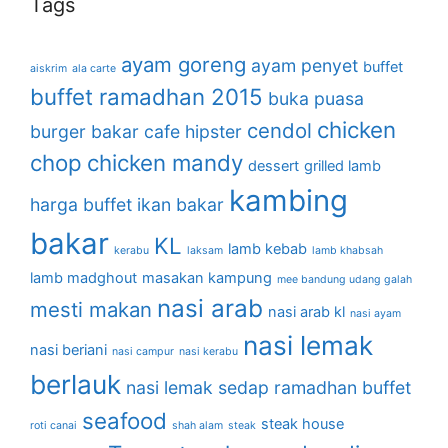
Tags
ayam goreng
ayam penyet
buffet
aiskrim
ala carte
buffet ramadhan 2015
buka puasa
chicken
cendol
burger bakar
cafe hipster
chop
chicken mandy
dessert
grilled lamb
kambing
harga buffet
ikan bakar
bakar
KL
lamb kebab
kerabu
laksam
lamb khabsah
lamb madghout
masakan kampung
mee bandung udang galah
nasi arab
mesti makan
nasi arab kl
nasi ayam
nasi lemak
nasi beriani
nasi campur
nasi kerabu
berlauk
nasi lemak sedap
ramadhan buffet
seafood
steak house
roti canai
shah alam
steak