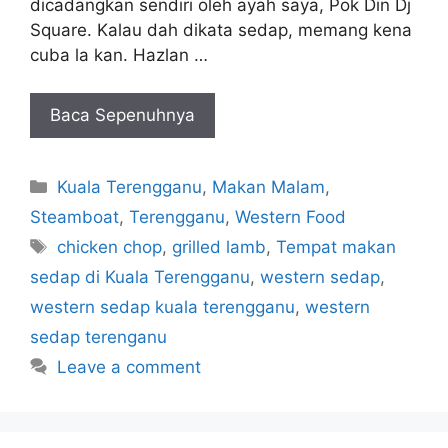
dicadangkan sendiri oleh ayah saya, Pok Din Dj
Square. Kalau dah dikata sedap, memang kena
cuba la kan. Hazlan …
Baca Sepenuhnya
Categories
Kuala Terengganu
,
Makan Malam
,
Steamboat
,
Terengganu
,
Western Food
Tags
chicken chop
,
grilled lamb
,
Tempat makan
sedap di Kuala Terengganu
,
western sedap
,
western sedap kuala terengganu
,
western
sedap terenganu
Leave a comment