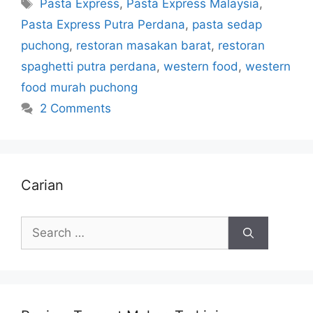
Tags
Pasta Express
,
Pasta Express Malaysia
,
Pasta Express Putra Perdana
,
pasta sedap
puchong
,
restoran masakan barat
,
restoran
spaghetti putra perdana
,
western food
,
western
food murah puchong
2 Comments
Carian
Search
for: