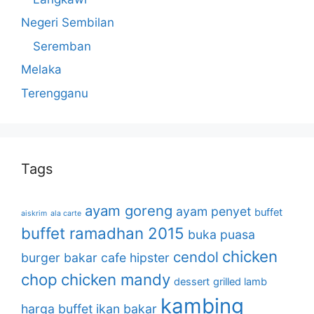
Negeri Sembilan
Seremban
Melaka
Terengganu
Tags
ayam goreng
ayam penyet
buffet
aiskrim
ala carte
buffet ramadhan 2015
buka puasa
chicken
cendol
burger bakar
cafe hipster
chop
chicken mandy
dessert
grilled lamb
kambing
harga buffet
ikan bakar