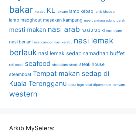
bakar
KL
lamb kebab
kerabu
laksam
lamb khabsah
lamb madghout
masakan kampung
mee bandung udang galah
nasi arab
mesti makan
nasi arab kl
nasi ayam
nasi lemak
nasi beriani
nasi campur
nasi kerabu
berlauk
nasi lemak sedap
ramadhan buffet
seafood
steak house
roti canai
shah alam
steak
Tempat makan sedap di
steamboat
Kuala Terengganu
tiada logo halal dipamerkan
tomyam
western
Arkib MySelera: