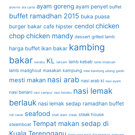
ayam goreng
ayam penyet
buffet
aiskrim
ala carte
buffet ramadhan 2015
buka puasa
chicken
cendol
burger bakar
cafe hipster
chop
chicken mandy
dessert
grilled lamb
kambing
harga buffet
ikan bakar
bakar
KL
lamb kebab
kerabu
laksam
lamb khabsah
lamb madghout
masakan kampung
mee bandung udang galah
nasi arab
mesti makan
nasi arab kl
nasi ayam
nasi lemak
nasi beriani
nasi campur
nasi kerabu
berlauk
nasi lemak sedap
ramadhan buffet
seafood
steak house
roti canai
shah alam
steak
Tempat makan sedap di
steamboat
Kuala Terengganu
tiada logo halal dipamerkan
tomyam