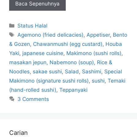
Baca Sepenuhnya
Categories
Status Halal
Tags
Agemono (fried delicacies)
,
Appetiser
,
Bento
& Gozen
,
Chawanmushi (egg custard)
,
Houba
Yaki
,
japanese cuisine
,
Makimono (sushi rolls)
,
masakan jepun
,
Nabemono (soup)
,
Rice &
Noodles
,
sakae sushi
,
Salad
,
Sashimi
,
Special
Makimono (signature sushi rolls)
,
sushi
,
Temaki
(hand-rolled sushi)
,
Teppanyaki
3 Comments
Carian