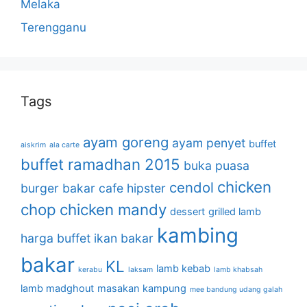
Melaka
Terengganu
Tags
ayam goreng
ayam penyet
buffet
aiskrim
ala carte
buffet ramadhan 2015
buka puasa
chicken
cendol
burger bakar
cafe hipster
chop
chicken mandy
dessert
grilled lamb
kambing
harga buffet
ikan bakar
bakar
KL
lamb kebab
kerabu
laksam
lamb khabsah
lamb madghout
masakan kampung
mee bandung udang galah