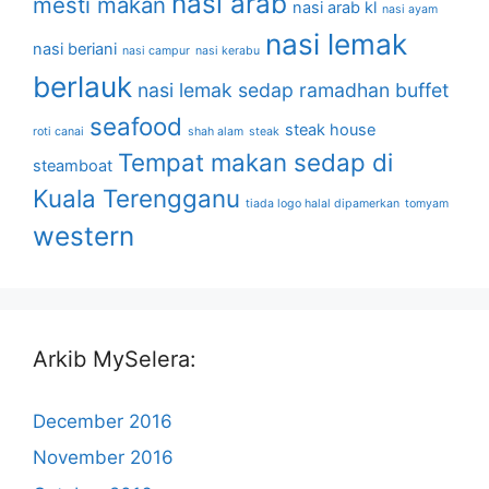
nasi arab
mesti makan
nasi arab kl
nasi ayam
nasi lemak
nasi beriani
nasi campur
nasi kerabu
berlauk
nasi lemak sedap
ramadhan buffet
seafood
steak house
roti canai
shah alam
steak
Tempat makan sedap di
steamboat
Kuala Terengganu
tiada logo halal dipamerkan
tomyam
western
Arkib MySelera:
December 2016
November 2016