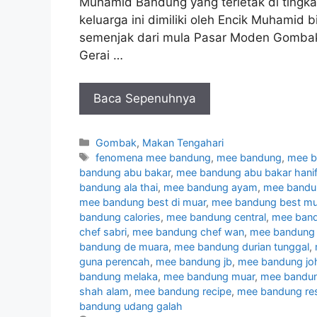
Muhamid Bandung yang terletak di tingk
keluarga ini dimiliki oleh Encik Muhamid b
semenjak dari mula Pasar Moden Gombak in
Gerai …
Baca Sepenuhnya
Categories
Gombak
,
Makan Tengahari
Tags
fenomena mee bandung
,
mee bandung
,
mee b
bandung abu bakar
,
mee bandung abu bakar hani
bandung ala thai
,
mee bandung ayam
,
mee bandu
mee bandung best di muar
,
mee bandung best mu
bandung calories
,
mee bandung central
,
mee band
chef sabri
,
mee bandung chef wan
,
mee bandung 
bandung de muara
,
mee bandung durian tunggal
,
guna perencah
,
mee bandung jb
,
mee bandung jo
bandung melaka
,
mee bandung muar
,
mee bandu
shah alam
,
mee bandung recipe
,
mee bandung re
bandung udang galah