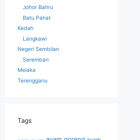
Johor Bahru
Batu Pahat
Kedah
Langkawi
Negeri Sembilan
Seremban
Melaka
Terengganu
Tags
ayam goreng
ayam