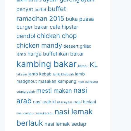
aiskrim
ala carte
buffet
penyet
buffet
ramadhan 2015
buka puasa
burger bakar
cafe hipster
chicken chop
cendol
chicken mandy
dessert
grilled
harga buffet
ikan bakar
lamb
kambing bakar
KL
kerabu
lamb kebab
lamb
laksam
lamb khabsah
madghout
masakan kampung
mee bandung
nasi
mesti makan
udang galah
arab
nasi arab kl
nasi beriani
nasi ayam
nasi lemak
nasi campur
nasi kerabu
berlauk
nasi lemak sedap