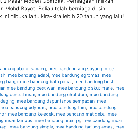
at 2 Pasar Moden Gombak. Perniagaan milikan
in Mohd Bayot. Beliau telah berniaga di sini
i dibuka iaitu kira-kira lebih 20 tahun yang lalu!
andung abang sayang
,
mee bandung abg sayang
,
mee
fah
,
mee bandung adabi
,
mee bandung agromas
,
mee
ng bangi
,
mee bandung batu pahat
,
mee bandung best
,
ar
,
mee bandung best wan
,
mee bandung biskut marie
,
mee
ung central muar
,
mee bandung chef dom
,
mee bandung
daging
,
mee bandung dapur tanpa sempadan
,
mee
mee bandung edymart
,
mee bandung frim
,
mee bandung
hor
,
mee bandung keledek
,
mee bandung mat gebu
,
mee
ng muar famous
,
mee bandung muar pj
,
mee bandung muar
sepi
,
mee bandung simple
,
mee bandung tanjung emas
,
mee