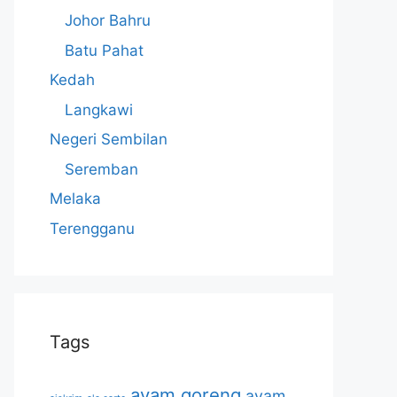
Johor Bahru
Batu Pahat
Kedah
Langkawi
Negeri Sembilan
Seremban
Melaka
Terengganu
Tags
ayam goreng
ayam