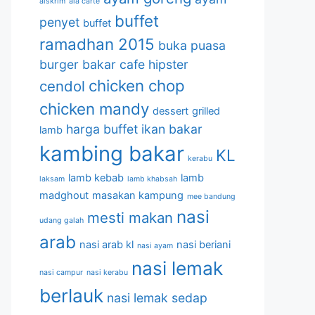
aiskrim
ala carte
buffet
penyet
buffet
ramadhan 2015
buka puasa
burger bakar
cafe hipster
chicken chop
cendol
chicken mandy
dessert
grilled
harga buffet
ikan bakar
lamb
kambing bakar
KL
kerabu
lamb kebab
lamb
laksam
lamb khabsah
madghout
masakan kampung
mee bandung
nasi
mesti makan
udang galah
arab
nasi arab kl
nasi beriani
nasi ayam
nasi lemak
nasi campur
nasi kerabu
berlauk
nasi lemak sedap