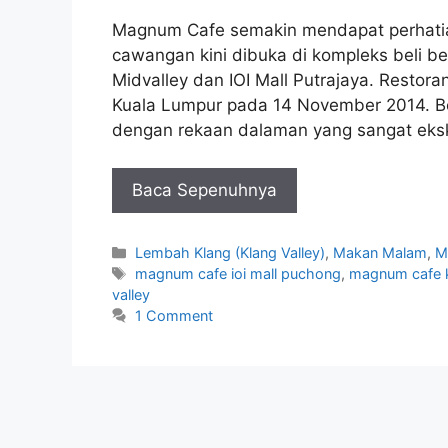
Magnum Cafe semakin mendapat perhatian
cawangan kini dibuka di kompleks beli be
Midvalley dan IOI Mall Putrajaya. Restor
Kuala Lumpur pada 14 November 2014. Be
dengan rekaan dalaman yang sangat eksk
Baca Sepenuhnya
Categories
Lembah Klang (Klang Valley)
,
Makan Malam
,
M
Tags
magnum cafe ioi mall puchong
,
magnum cafe k
valley
1 Comment