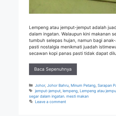
Lempeng atau jemput-jemput adalah juada
dalam ingatan. Walaupun kini makanan s
tumbuh selepas hujan, namun bagi anak-
pasti nostalgia menikmati juadah istimew
secawan kopi panas pasti tidak dapat dil
Baca Sepenuhnya
Categories
Johor
,
Johor Bahru
,
Minum Petang
,
Sarapan P
Tags
jemput-jemput
,
lempeng
,
Lempeng atau jemput
segar dalam ingatan. mesti makan
Leave a comment