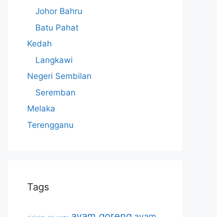
Johor Bahru
Batu Pahat
Kedah
Langkawi
Negeri Sembilan
Seremban
Melaka
Terengganu
Tags
ayam goreng
ayam