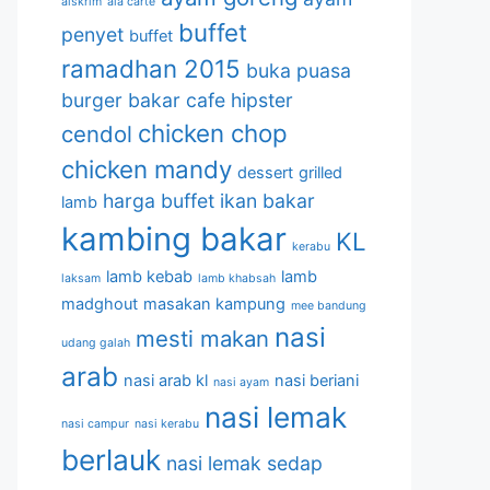
aiskrim
ala carte
buffet
penyet
buffet
ramadhan 2015
buka puasa
burger bakar
cafe hipster
chicken chop
cendol
chicken mandy
dessert
grilled
harga buffet
ikan bakar
lamb
kambing bakar
KL
kerabu
lamb kebab
lamb
laksam
lamb khabsah
madghout
masakan kampung
mee bandung
nasi
mesti makan
udang galah
arab
nasi arab kl
nasi beriani
nasi ayam
nasi lemak
nasi campur
nasi kerabu
berlauk
nasi lemak sedap