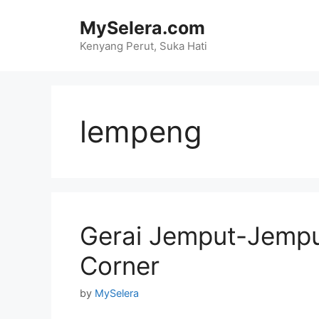
Skip
MySelera.com
to
content
Kenyang Perut, Suka Hati
lempeng
Gerai Jemput-Jempu
Corner
by
MySelera