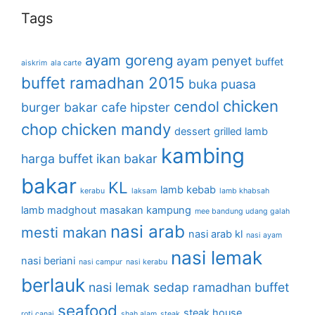
Tags
ayam goreng
ayam penyet
buffet
aiskrim
ala carte
buffet ramadhan 2015
buka puasa
chicken
cendol
burger bakar
cafe hipster
chop
chicken mandy
dessert
grilled lamb
kambing
harga buffet
ikan bakar
bakar
KL
lamb kebab
kerabu
laksam
lamb khabsah
lamb madghout
masakan kampung
mee bandung udang galah
nasi arab
mesti makan
nasi arab kl
nasi ayam
nasi lemak
nasi beriani
nasi campur
nasi kerabu
berlauk
nasi lemak sedap
ramadhan buffet
seafood
steak house
roti canai
shah alam
steak