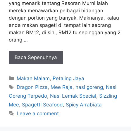
yang menarik tentang Resoran Murni ialah
mereka menawarkan pelbagai hidangan
dengan portion yang banyak. Maknanya, kalau
anda makan spageti di tempat lain seorang
makan RM12, di sini, RM12 tu sepinggan yang 2
orang …
Baca Sepenuhnya
Categories
Makan Malam
,
Petaling Jaya
Tags
Dragon Pizza
,
Mee Raja
,
nasi goreng
,
Nasi
Goreng Terpedo
,
Nasi Lemak Special
,
Sizzling
Mee
,
Spagetti Seafood
,
Spicy Arrabiata
Leave a comment