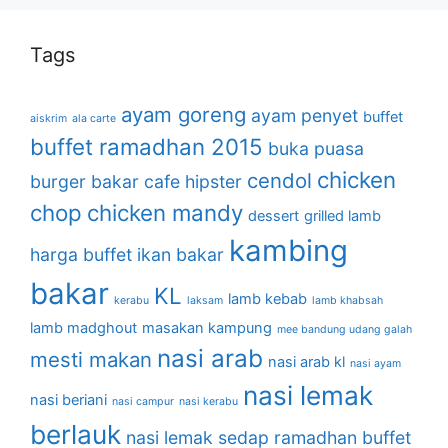
Tags
ayam goreng
ayam penyet
buffet
aiskrim
ala carte
buffet ramadhan 2015
buka puasa
chicken
cendol
burger bakar
cafe hipster
chop
chicken mandy
dessert
grilled lamb
kambing
harga buffet
ikan bakar
bakar
KL
lamb kebab
kerabu
laksam
lamb khabsah
lamb madghout
masakan kampung
mee bandung udang galah
nasi arab
mesti makan
nasi arab kl
nasi ayam
nasi lemak
nasi beriani
nasi campur
nasi kerabu
berlauk
nasi lemak sedap
ramadhan buffet