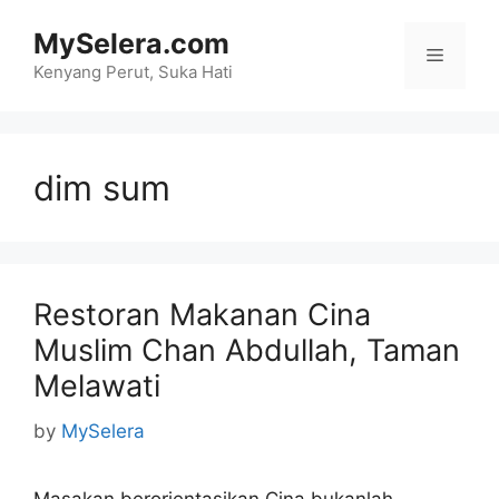
Skip
MySelera.com
to
Menu
content
Kenyang Perut, Suka Hati
dim sum
Restoran Makanan Cina
Muslim Chan Abdullah, Taman
Melawati
by
MySelera
Masakan berorientasikan Cina bukanlah