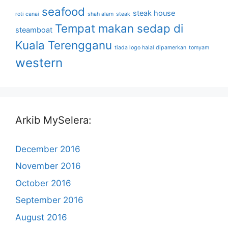
seafood
steak house
roti canai
shah alam
steak
Tempat makan sedap di
steamboat
Kuala Terengganu
tiada logo halal dipamerkan
tomyam
western
Arkib MySelera:
December 2016
November 2016
October 2016
September 2016
August 2016