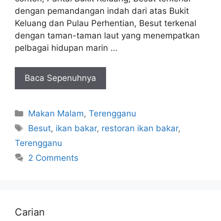
dengan pemandangan indah dari atas Bukit
Keluang dan Pulau Perhentian, Besut terkenal
dengan taman-taman laut yang menempatkan
pelbagai hidupan marin …
Baca Sepenuhnya
Categories
Makan Malam
,
Terengganu
Tags
Besut
,
ikan bakar
,
restoran ikan bakar
,
Terengganu
2 Comments
Carian