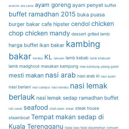
ayam goreng
ayam penyet
buffet
aiskrim
ala carte
buffet ramadhan 2015
buka puasa
chicken
cendol
burger bakar
cafe hipster
chop
chicken mandy
dessert
grilled lamb
kambing
harga buffet
ikan bakar
bakar
KL
lamb kebab
kerabu
laksam
lamb khabsah
lamb madghout
masakan kampung
mee bandung udang galah
nasi arab
mesti makan
nasi arab kl
nasi ayam
nasi lemak
nasi beriani
nasi campur
nasi kerabu
berlauk
nasi lemak sedap
ramadhan buffet
seafood
steak house
roti canai
shah alam
steak
Tempat makan sedap di
steamboat
Kuala Terengganu
tiada logo halal dipamerkan
tomyam