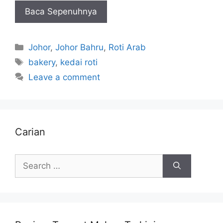
Baca Sepenuhnya
Categories
Johor
,
Johor Bahru
,
Roti Arab
Tags
bakery
,
kedai roti
Leave a comment
Carian
Search
for: