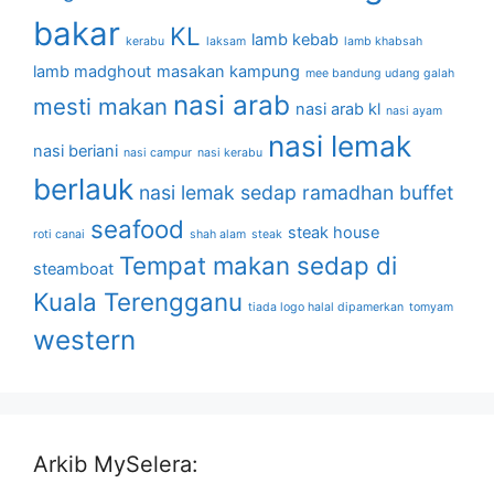
bakar
KL
lamb kebab
kerabu
laksam
lamb khabsah
lamb madghout
masakan kampung
mee bandung udang galah
nasi arab
mesti makan
nasi arab kl
nasi ayam
nasi lemak
nasi beriani
nasi campur
nasi kerabu
berlauk
nasi lemak sedap
ramadhan buffet
seafood
steak house
roti canai
shah alam
steak
Tempat makan sedap di
steamboat
Kuala Terengganu
tiada logo halal dipamerkan
tomyam
western
Arkib MySelera: