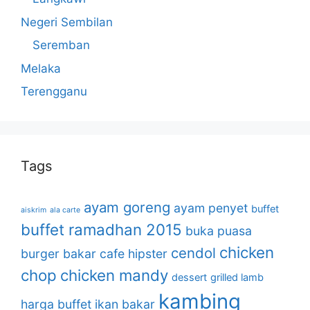
Negeri Sembilan
Seremban
Melaka
Terengganu
Tags
ayam goreng
ayam penyet
buffet
aiskrim
ala carte
buffet ramadhan 2015
buka puasa
chicken
cendol
burger bakar
cafe hipster
chop
chicken mandy
dessert
grilled lamb
kambing
harga buffet
ikan bakar