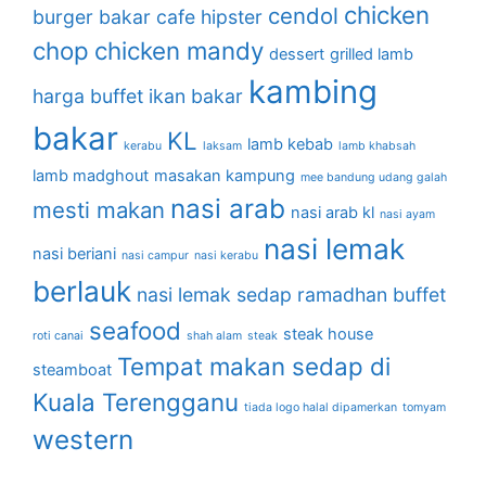
chicken
cendol
burger bakar
cafe hipster
chop
chicken mandy
dessert
grilled lamb
kambing
harga buffet
ikan bakar
bakar
KL
lamb kebab
kerabu
laksam
lamb khabsah
lamb madghout
masakan kampung
mee bandung udang galah
nasi arab
mesti makan
nasi arab kl
nasi ayam
nasi lemak
nasi beriani
nasi campur
nasi kerabu
berlauk
nasi lemak sedap
ramadhan buffet
seafood
steak house
roti canai
shah alam
steak
Tempat makan sedap di
steamboat
Kuala Terengganu
tiada logo halal dipamerkan
tomyam
western