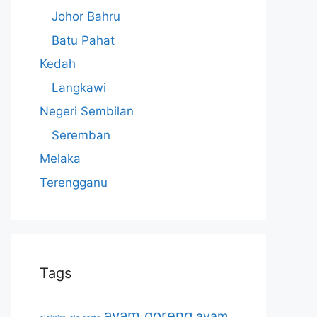
Johor Bahru
Batu Pahat
Kedah
Langkawi
Negeri Sembilan
Seremban
Melaka
Terengganu
Tags
ayam goreng
ayam