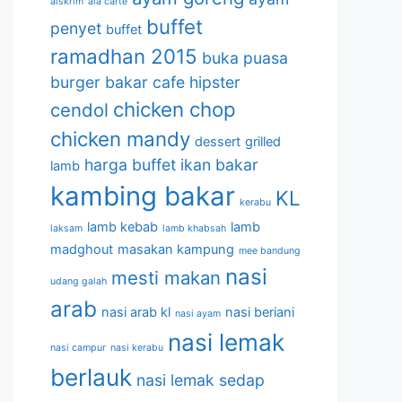
aiskrim
ala carte
buffet
penyet
buffet
ramadhan 2015
buka puasa
burger bakar
cafe hipster
chicken chop
cendol
chicken mandy
dessert
grilled
harga buffet
ikan bakar
lamb
kambing bakar
KL
kerabu
lamb kebab
lamb
laksam
lamb khabsah
madghout
masakan kampung
mee bandung
nasi
mesti makan
udang galah
arab
nasi arab kl
nasi beriani
nasi ayam
nasi lemak
nasi campur
nasi kerabu
berlauk
nasi lemak sedap