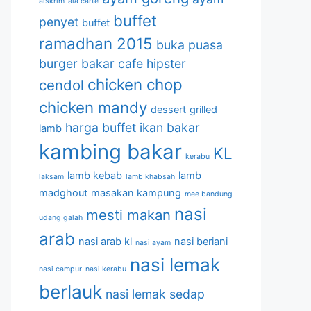
aiskrim
ala carte
buffet
penyet
buffet
ramadhan 2015
buka puasa
burger bakar
cafe hipster
chicken chop
cendol
chicken mandy
dessert
grilled
harga buffet
ikan bakar
lamb
kambing bakar
KL
kerabu
lamb kebab
lamb
laksam
lamb khabsah
madghout
masakan kampung
mee bandung
nasi
mesti makan
udang galah
arab
nasi arab kl
nasi beriani
nasi ayam
nasi lemak
nasi campur
nasi kerabu
berlauk
nasi lemak sedap