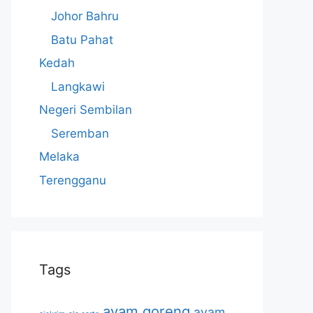
Johor Bahru
Batu Pahat
Kedah
Langkawi
Negeri Sembilan
Seremban
Melaka
Terengganu
Tags
ayam goreng
ayam