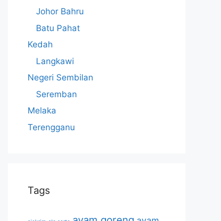
Johor Bahru
Batu Pahat
Kedah
Langkawi
Negeri Sembilan
Seremban
Melaka
Terengganu
Tags
ayam goreng
ayam