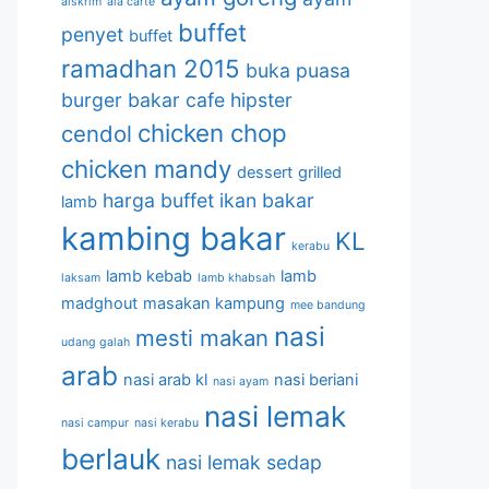
aiskrim
ala carte
buffet
penyet
buffet
ramadhan 2015
buka puasa
burger bakar
cafe hipster
chicken chop
cendol
chicken mandy
dessert
grilled
harga buffet
ikan bakar
lamb
kambing bakar
KL
kerabu
lamb kebab
lamb
laksam
lamb khabsah
madghout
masakan kampung
mee bandung
nasi
mesti makan
udang galah
arab
nasi arab kl
nasi beriani
nasi ayam
nasi lemak
nasi campur
nasi kerabu
berlauk
nasi lemak sedap