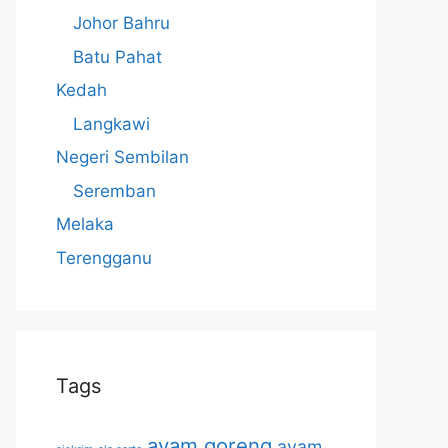
Johor Bahru
Batu Pahat
Kedah
Langkawi
Negeri Sembilan
Seremban
Melaka
Terengganu
Tags
ayam goreng
ayam