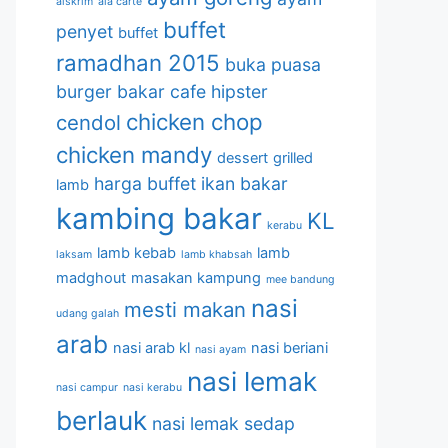
aiskrim
ala carte
buffet
penyet
buffet
ramadhan 2015
buka puasa
burger bakar
cafe hipster
chicken chop
cendol
chicken mandy
dessert
grilled
harga buffet
ikan bakar
lamb
kambing bakar
KL
kerabu
lamb kebab
lamb
laksam
lamb khabsah
madghout
masakan kampung
mee bandung
nasi
mesti makan
udang galah
arab
nasi arab kl
nasi beriani
nasi ayam
nasi lemak
nasi campur
nasi kerabu
berlauk
nasi lemak sedap