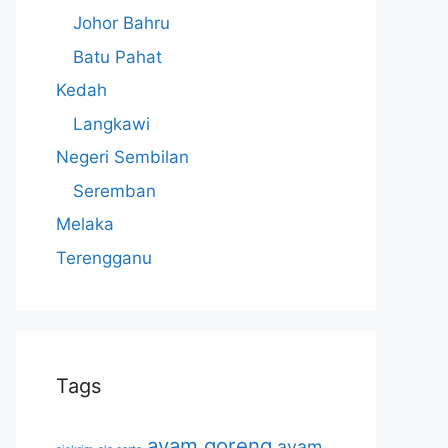
Johor Bahru
Batu Pahat
Kedah
Langkawi
Negeri Sembilan
Seremban
Melaka
Terengganu
Tags
ayam goreng
ayam