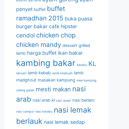
aiskrim
ala carte
buffet
penyet
buffet
ramadhan 2015
buka puasa
burger bakar
cafe hipster
chicken chop
cendol
chicken mandy
dessert
grilled
harga buffet
ikan bakar
lamb
kambing bakar
KL
kerabu
lamb kebab
lamb
laksam
lamb khabsah
madghout
masakan kampung
mee bandung
nasi
mesti makan
udang galah
arab
nasi arab kl
nasi beriani
nasi ayam
nasi lemak
nasi campur
nasi kerabu
berlauk
nasi lemak sedap