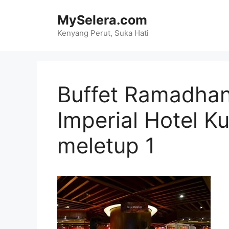
Skip
MySelera.com
to
content
Kenyang Perut, Suka Hati
Buffet Ramadhan
Imperial Hotel K
meletup 1