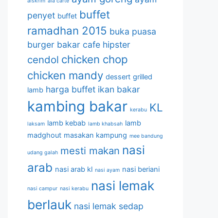
aiskrim
ala carte
buffet
penyet
buffet
ramadhan 2015
buka puasa
burger bakar
cafe hipster
chicken chop
cendol
chicken mandy
dessert
grilled
harga buffet
ikan bakar
lamb
kambing bakar
KL
kerabu
lamb kebab
lamb
laksam
lamb khabsah
madghout
masakan kampung
mee bandung
nasi
mesti makan
udang galah
arab
nasi arab kl
nasi beriani
nasi ayam
nasi lemak
nasi campur
nasi kerabu
berlauk
nasi lemak sedap