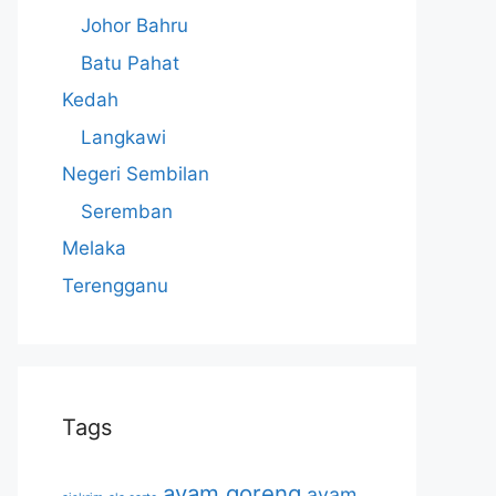
Johor Bahru
Batu Pahat
Kedah
Langkawi
Negeri Sembilan
Seremban
Melaka
Terengganu
Tags
ayam goreng
ayam