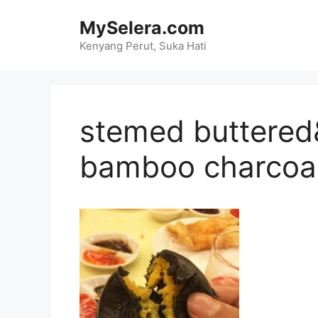
Skip
MySelera.com
to
content
Kenyang Perut, Suka Hati
stemed buttered
bamboo charcoa