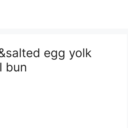
&salted egg yolk
l bun