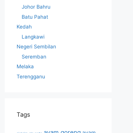
Johor Bahru
Batu Pahat
Kedah
Langkawi
Negeri Sembilan
Seremban
Melaka
Terengganu
Tags
ayam goreng
ayam