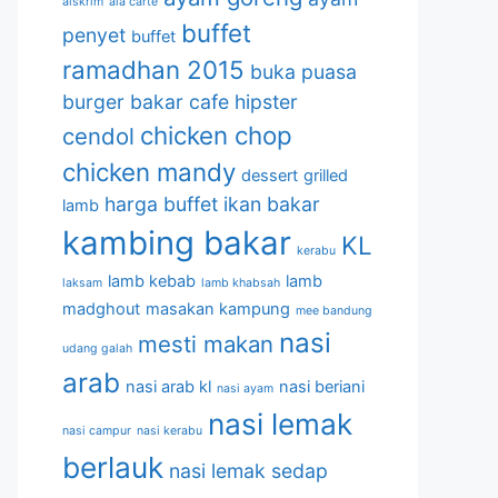
aiskrim
ala carte
buffet
penyet
buffet
ramadhan 2015
buka puasa
burger bakar
cafe hipster
chicken chop
cendol
chicken mandy
dessert
grilled
harga buffet
ikan bakar
lamb
kambing bakar
KL
kerabu
lamb kebab
lamb
laksam
lamb khabsah
madghout
masakan kampung
mee bandung
nasi
mesti makan
udang galah
arab
nasi arab kl
nasi beriani
nasi ayam
nasi lemak
nasi campur
nasi kerabu
berlauk
nasi lemak sedap