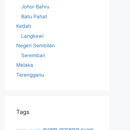
Johor Bahru
Batu Pahat
Kedah
Langkawi
Negeri Sembilan
Seremban
Melaka
Terengganu
Tags
ayam goreng
ayam