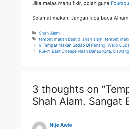
Jika malas mahu fikir, boleh guna
Foursqu
Selamat makan. Jangan lupa baca Alhamdu
Categories
Shah Alam
Tags
tempat makan best di shah alam
,
tempat maka
9 Tempat Makan Sedap Di Penang‎. Wajib Cuba
RSMY Best Cheese Naan Danau Kota. Cawang
3 thoughts on “Tem
Shah Alam. Sangat B
Nije Awie