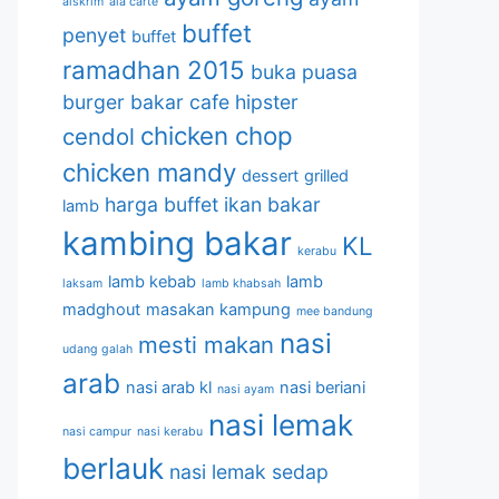
aiskrim
ala carte
buffet
penyet
buffet
ramadhan 2015
buka puasa
burger bakar
cafe hipster
chicken chop
cendol
chicken mandy
dessert
grilled
harga buffet
ikan bakar
lamb
kambing bakar
KL
kerabu
lamb kebab
lamb
laksam
lamb khabsah
madghout
masakan kampung
mee bandung
nasi
mesti makan
udang galah
arab
nasi arab kl
nasi beriani
nasi ayam
nasi lemak
nasi campur
nasi kerabu
berlauk
nasi lemak sedap