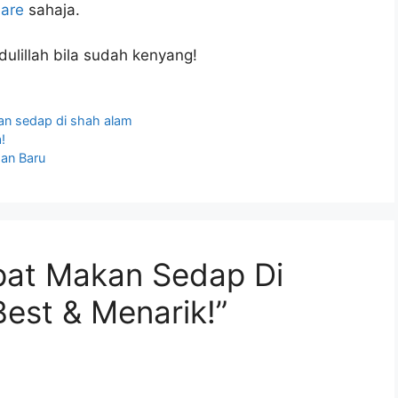
are
sahaja.
lillah bila sudah kenyang!
n sedap di shah alam
!
an Baru
pat Makan Sedap Di
est & Menarik!”