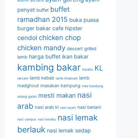
aiskrim
ala carte
buffet
penyet
buffet
ramadhan 2015
buka puasa
burger bakar
cafe hipster
chicken chop
cendol
chicken mandy
dessert
grilled
harga buffet
ikan bakar
lamb
kambing bakar
KL
kerabu
lamb kebab
lamb
laksam
lamb khabsah
madghout
masakan kampung
mee bandung
nasi
mesti makan
udang galah
arab
nasi arab kl
nasi beriani
nasi ayam
nasi lemak
nasi campur
nasi kerabu
berlauk
nasi lemak sedap