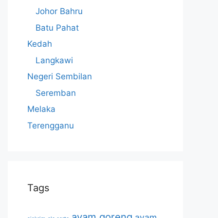
Johor Bahru
Batu Pahat
Kedah
Langkawi
Negeri Sembilan
Seremban
Melaka
Terengganu
Tags
ayam goreng
ayam